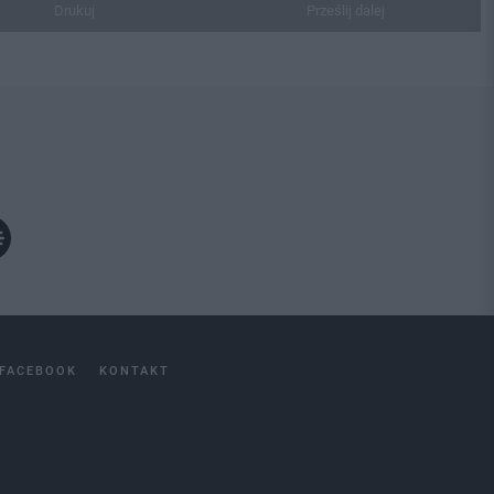
Drukuj
Prześlij dalej
FACEBOOK
KONTAKT