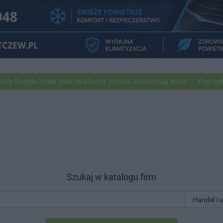
ogle Street View na ulicach Tczewa. Aktualizują mapy
Pod wpływem 
Szukaj w katalogu firm