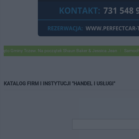
 Gminy Tczew. Na początek Shaun Baker & Jessica Jean
Samochody Go
KATALOG FIRM I INSTYTUCJI "HANDEL I USŁUGI"