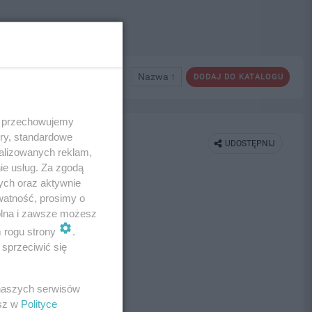
Nazwa ↑
DODAJ DO KATALOGU
 i przechowujemy
ory, standardowe
UDOSTĘPNIJ
alizowanych reklam,
ie usług. Za zgodą
ych oraz aktywnie
watność, prosimy o
wolna i zawsze możesz
m rogu strony
.
sprzeciwić się
 naszych serwisów
esz w
Polityce