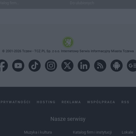
talog firm...
Do ulubionych
© 2001-2026 Tczew - TCZ.PL Sp. z o.o. Internetowy Serwis Informacyjny Miasta Tczewa
 PRYWATNOŚCI
HOSTING
REKLAMA
WSPÓŁPRACA
RSS
Nasze serwisy
Muzyka i kultura
Katalog firm i instytucji
Lokale