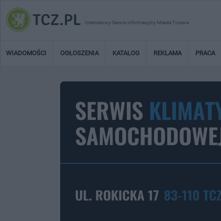
Internetowy Serwis Informacyjny Miasta Tczewa
WIADOMOŚCI
OGŁOSZENIA
KATALOG
REKLAMA
PRACA