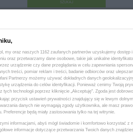
SZUKAJ
niku,
z.pl, my oraz naszych 1162 zaufanych partnerów uzyskujemy dostęp
niu oraz przetwarzamy dane osobowe, takie jak unikalne identyfikat
x Firma Usługowa Zbigniew Rasmus
przez urządzenie czy dane przeglądania w celu zapewniania sperson
ych treści, pomiar reklam i treści, badanie odbiorców oraz ulepszan
bosia 1, 83-110 Tczew
fani Partnerzy możemy używać dokładnych danych geolokalizacyjn
tykę urządzenia do celów identyfikacji. Ponieważ cenimy Twoją pry
151
z tych technologii poprzez kliknięcie „Akceptuję”. Zgoda jest dobro
ikając przycisk ustawień prywatności znajdujący się w lewym dolny
etwarzania danych nie wymagają zgody użytkownika, ale masz prawo 
:
Handel i usługi
. Preferencje będą miały zastosowania tylko na tej witrynie.
 48, wyświetleń: 1820
szymi informacjami, abyś mógł świadomie i komfortowo korzystać z
gółowe informacje dotyczące przetwarzania Twoich danych znajdzi