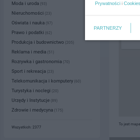
Prywatności
i
Cookie
Moda i uroda
(93)
PRZYBLI
Nieruchomości
(23)
Oświata i nauka
(97)
PARTNERZY
Prawo i podatki
(62)
Produkcja i budownictwo
(205)
Reklama i media
(51)
Rozrywka i gastronomia
(70)
Sport i rekreacja
(23)
Telekomunikacja i komputery
(60)
Turystyka i noclegi
(20)
Urzędy i Instytucje
(89)
Zdrowie i medycyna
(175)
To jest mapa
Wszystkich: 2377