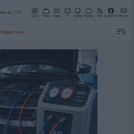
zew
17°C
Zgłoś
Praca
Mapa
TV
Galeria
Katalog
RSS
Facebook
Poczta
Pogoda Tczew