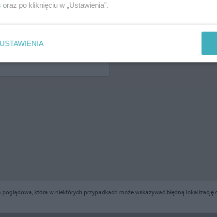
s
oraz po kliknięciu w „Ustawienia”.
ŻONA LOKALIZACJA NA MAPIE
USTAWIENIA
 poglądowa, która w niektórych przypadkach może wskazywać błędną lokalizację ob