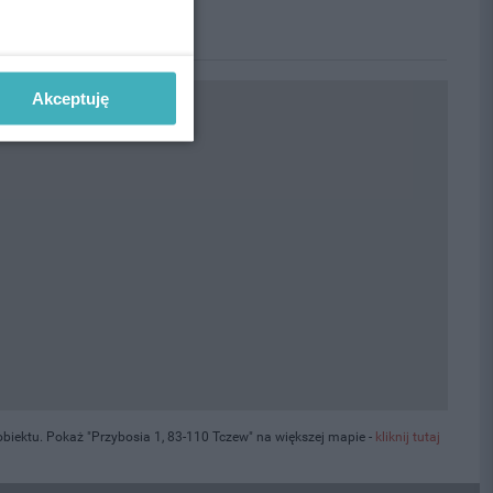
Akceptuję
iektu. Pokaż "Przybosia 1, 83-110 Tczew" na większej mapie -
kliknij tutaj