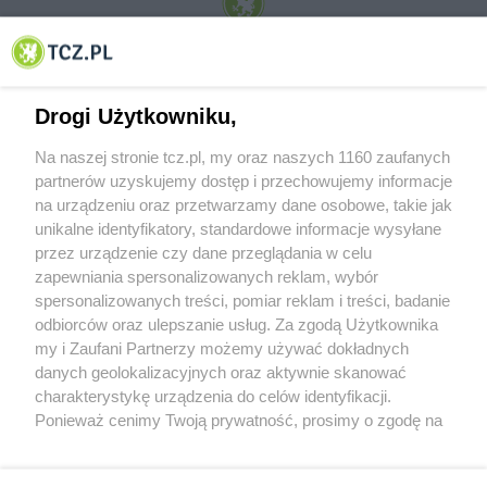
© 2001-2026 Tczew - TCZ.PL Sp. z o.o. Internetowy Serwis Informacyjny Miasta
Tczewa
Drogi Użytkowniku,
Na naszej stronie tcz.pl, my oraz naszych 1160 zaufanych
partnerów uzyskujemy dostęp i przechowujemy informacje
na urządzeniu oraz przetwarzamy dane osobowe, takie jak
unikalne identyfikatory, standardowe informacje wysyłane
przez urządzenie czy dane przeglądania w celu
zapewniania spersonalizowanych reklam, wybór
O FIRMIE
POLITYKA PRYWATNOŚCI
HOSTING
spersonalizowanych treści, pomiar reklam i treści, badanie
REKLAMA
WSPÓŁPRACA
RSS
FACEBOOK
KONTAKT
odbiorców oraz ulepszanie usług. Za zgodą Użytkownika
my i Zaufani Partnerzy możemy używać dokładnych
Nasze serwisy
danych geolokalizacyjnych oraz aktywnie skanować
charakterystykę urządzenia do celów identyfikacji.
Aktualności
Muzyka i kultura
Ponieważ cenimy Twoją prywatność, prosimy o zgodę na
Tcz24
Archiwum wydarzeń
korzystanie z tych technologii poprzez kliknięcie
Kronika Policyjna
Telewizja Internetowa
„Akceptuję”. Zgoda jest dobrowolna i zawsze możesz ją
Kalendarz imprez
Sport