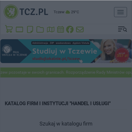
Tczew
29°C
Toggl
naviga
ew pozostaje w swoich granicach. Rozporządzenie Rady Ministrów opu
KATALOG FIRM I INSTYTUCJI "HANDEL I USŁUGI"
Szukaj w katalogu firm