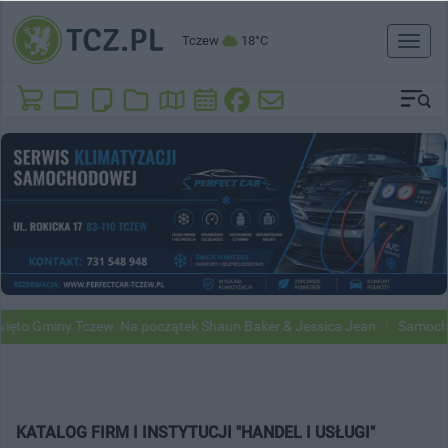
Tczew
18°C
Toggl
naviga
ęto Gminy Tczew. Na początek Shaun Baker & Jessica Jean
Samochod
KATALOG FIRM I INSTYTUCJI "HANDEL I USŁUGI"