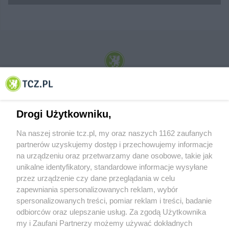
© 2001-2026 Tczew - TCZ.PL Sp. z o.o. Internetowy Serwis Informacyjny Miasta
Tczewa
Drogi Użytkowniku,
Na naszej stronie tcz.pl, my oraz naszych 1162 zaufanych
partnerów uzyskujemy dostęp i przechowujemy informacje
na urządzeniu oraz przetwarzamy dane osobowe, takie jak
unikalne identyfikatory, standardowe informacje wysyłane
przez urządzenie czy dane przeglądania w celu
zapewniania spersonalizowanych reklam, wybór
O FIRMIE
POLITYKA PRYWATNOŚCI
HOSTING
spersonalizowanych treści, pomiar reklam i treści, badanie
REKLAMA
WSPÓŁPRACA
RSS
FACEBOOK
KONTAKT
odbiorców oraz ulepszanie usług. Za zgodą Użytkownika
my i Zaufani Partnerzy możemy używać dokładnych