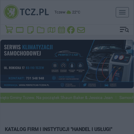
Tczew
22°C
Toggl
naviga
ęto Gminy Tczew. Na początek Shaun Baker & Jessica Jean
Samochod
KATALOG FIRM I INSTYTUCJI "HANDEL I USŁUGI"