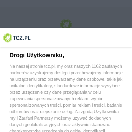
© 2001-2026 Tczew - TCZ.PL Sp. z o.o. Internetowy Serwis Informacyjny Miasta
Tczewa
Drogi Użytkowniku,
Na naszej stronie tcz.pl, my oraz naszych 1162 zaufanych
partnerów uzyskujemy dostęp i przechowujemy informacje
na urządzeniu oraz przetwarzamy dane osobowe, takie jak
unikalne identyfikatory, standardowe informacje wysyłane
przez urządzenie czy dane przeglądania w celu
zapewniania spersonalizowanych reklam, wybór
O FIRMIE
POLITYKA PRYWATNOŚCI
HOSTING
spersonalizowanych treści, pomiar reklam i treści, badanie
REKLAMA
WSPÓŁPRACA
RSS
FACEBOOK
KONTAKT
odbiorców oraz ulepszanie usług. Za zgodą Użytkownika
my i Zaufani Partnerzy możemy używać dokładnych
Nasze serwisy
danych geolokalizacyjnych oraz aktywnie skanować
charakterystykę urządzenia do celów identyfikacji.