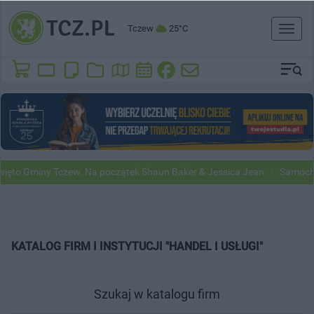
Tczew
25°C
Toggl
naviga
ięto Gminy Tczew. Na początek Shaun Baker & Jessica Jean
Samochod
KATALOG FIRM I INSTYTUCJI "HANDEL I USŁUGI"
Szukaj w katalogu firm