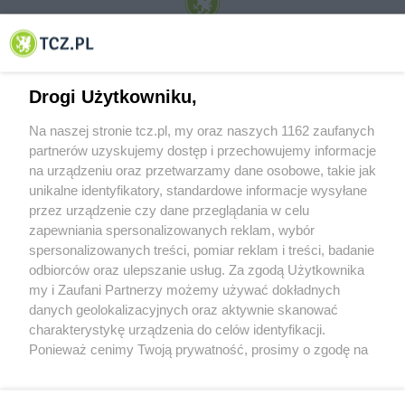
© 2001-2026 Tczew - TCZ.PL Sp. z o.o. Internetowy Serwis Informacyjny Miasta
Tczewa
Drogi Użytkowniku,
Na naszej stronie tcz.pl, my oraz naszych 1162 zaufanych
partnerów uzyskujemy dostęp i przechowujemy informacje
na urządzeniu oraz przetwarzamy dane osobowe, takie jak
unikalne identyfikatory, standardowe informacje wysyłane
przez urządzenie czy dane przeglądania w celu
zapewniania spersonalizowanych reklam, wybór
O FIRMIE
POLITYKA PRYWATNOŚCI
HOSTING
spersonalizowanych treści, pomiar reklam i treści, badanie
REKLAMA
WSPÓŁPRACA
RSS
FACEBOOK
KONTAKT
odbiorców oraz ulepszanie usług. Za zgodą Użytkownika
my i Zaufani Partnerzy możemy używać dokładnych
Nasze serwisy
danych geolokalizacyjnych oraz aktywnie skanować
charakterystykę urządzenia do celów identyfikacji.
Aktualności
Muzyka i kultura
Ponieważ cenimy Twoją prywatność, prosimy o zgodę na
Tcz24
Archiwum wydarzeń
korzystanie z tych technologii poprzez kliknięcie
Kronika Policyjna
Telewizja Internetowa
„Akceptuję”. Zgoda jest dobrowolna i zawsze możesz ją
Kalendarz imprez
Sport