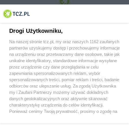
© 2001-2026 Tczew - TCZ.PL Sp. z o.o. Internetowy Serwis Informacyjny Miasta
Tczewa
Drogi Użytkowniku,
Na naszej stronie tcz.pl, my oraz naszych 1162 zaufanych
partnerów uzyskujemy dostęp i przechowujemy informacje
na urządzeniu oraz przetwarzamy dane osobowe, takie jak
unikalne identyfikatory, standardowe informacje wysyłane
przez urządzenie czy dane przeglądania w celu
zapewniania spersonalizowanych reklam, wybór
O FIRMIE
POLITYKA PRYWATNOŚCI
HOSTING
spersonalizowanych treści, pomiar reklam i treści, badanie
REKLAMA
WSPÓŁPRACA
RSS
FACEBOOK
KONTAKT
odbiorców oraz ulepszanie usług. Za zgodą Użytkownika
my i Zaufani Partnerzy możemy używać dokładnych
Nasze serwisy
danych geolokalizacyjnych oraz aktywnie skanować
charakterystykę urządzenia do celów identyfikacji.
Aktualności
Muzyka i kultura
Ponieważ cenimy Twoją prywatność, prosimy o zgodę na
Tcz24
Archiwum wydarzeń
korzystanie z tych technologii poprzez kliknięcie
Kronika Policyjna
Telewizja Internetowa
„Akceptuję”. Zgoda jest dobrowolna i zawsze możesz ją
Kalendarz imprez
Sport