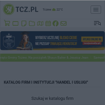
Tczew
22°C
Toggl
naviga
ięto Gminy Tczew. Na początek Shaun Baker & Jessica Jean
Samochod
KATALOG FIRM I INSTYTUCJI "HANDEL I USŁUGI"
Szukaj w katalogu firm