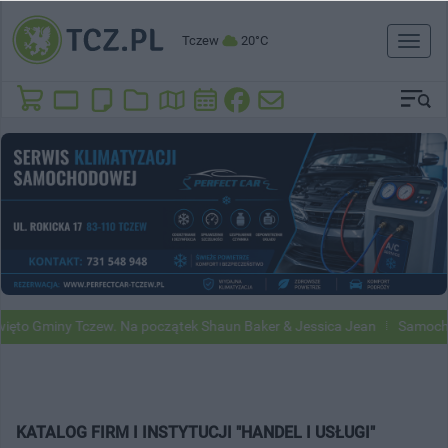
Tczew
20°C
Toggl
naviga
ęto Gminy Tczew. Na początek Shaun Baker & Jessica Jean
Samochod
KATALOG FIRM I INSTYTUCJI "HANDEL I USŁUGI"