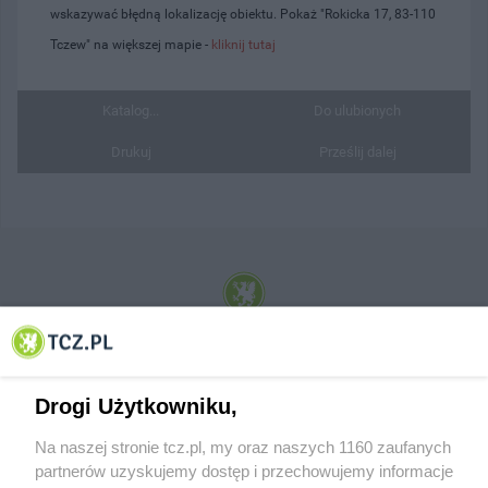
wskazywać błędną lokalizację obiektu. Pokaż "Rokicka 17, 83-110
Tczew" na większej mapie -
kliknij tutaj
Katalog...
Do ulubionych
Drukuj
Prześlij dalej
© 2001-2026 Tczew - TCZ.PL Sp. z o.o. Internetowy Serwis Informacyjny Miasta
Tczewa
Drogi Użytkowniku,
Na naszej stronie tcz.pl, my oraz naszych 1160 zaufanych
partnerów uzyskujemy dostęp i przechowujemy informacje