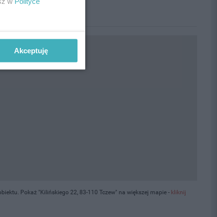
esz w
Polityce
Akceptuję
iektu. Pokaż "Kilińskiego 22, 83-110 Tczew" na większej mapie -
kliknij