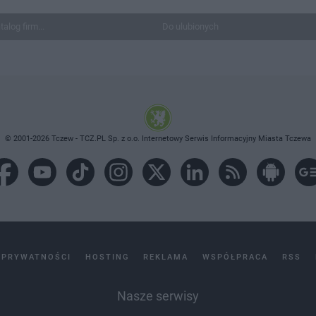
talog firm...
Do ulubionych
© 2001-2026 Tczew - TCZ.PL Sp. z o.o. Internetowy Serwis Informacyjny Miasta Tczewa
 PRYWATNOŚCI
HOSTING
REKLAMA
WSPÓŁPRACA
RSS
Nasze serwisy