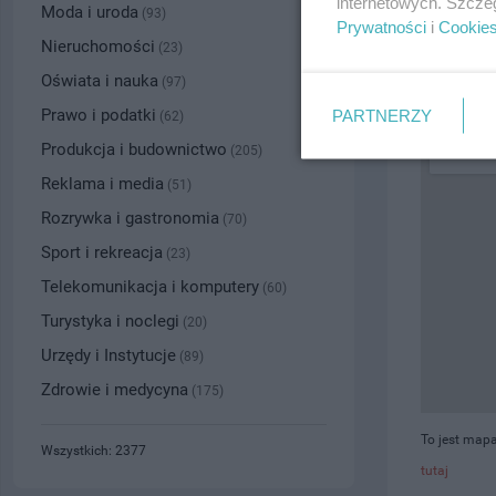
internetowych. Szcze
Moda i uroda
(93)
Prywatności
i
Cookie
PRZYBLI
Nieruchomości
(23)
Oświata i nauka
(97)
Prawo i podatki
PARTNERZY
(62)
Produkcja i budownictwo
(205)
Reklama i media
(51)
Rozrywka i gastronomia
(70)
Sport i rekreacja
(23)
Telekomunikacja i komputery
(60)
Turystyka i noclegi
(20)
Urzędy i Instytucje
(89)
Zdrowie i medycyna
(175)
To jest mapa
Wszystkich: 2377
tutaj