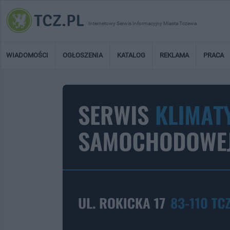
Internetowy Serwis Informacyjny Miasta Tczewa
WIADOMOŚCI
OGŁOSZENIA
KATALOG
REKLAMA
PRACA