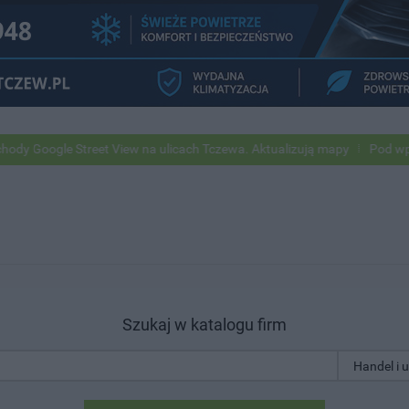
oogle Street View na ulicach Tczewa. Aktualizują mapy
Pod wpływem 
Szukaj w katalogu firm