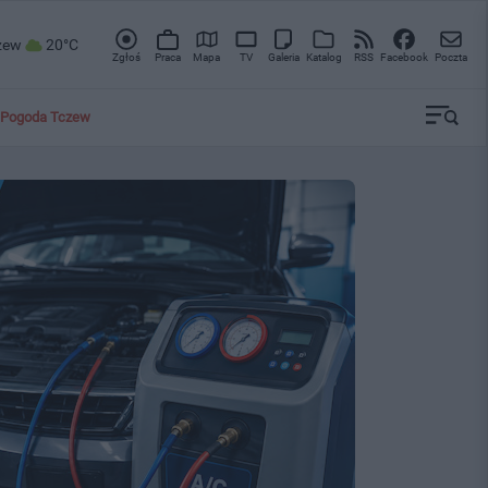
zew
20°C
Zgłoś
Praca
Mapa
TV
Galeria
Katalog
RSS
Facebook
Poczta
Pogoda Tczew