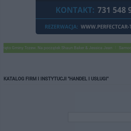
 Gminy Tczew. Na początek Shaun Baker & Jessica Jean
Samochody G
KATALOG FIRM I INSTYTUCJI "HANDEL I USŁUGI"