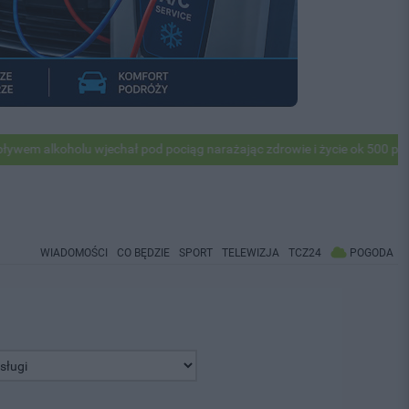
alkoholu wjechał pod pociąg narażając zdrowie i życie ok 500 pasażer
WIADOMOŚCI
CO BĘDZIE
SPORT
TELEWIZJA
TCZ24
POGODA