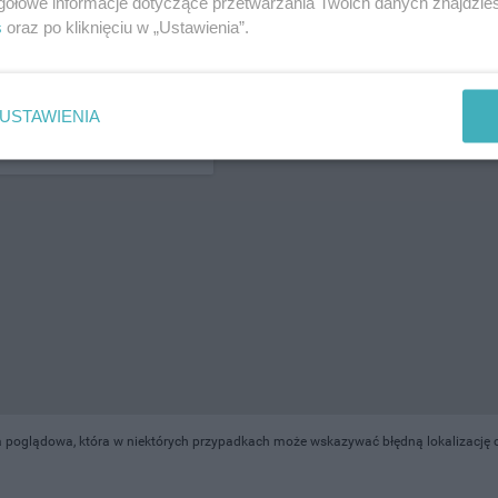
gółowe informacje dotyczące przetwarzania Twoich danych znajdzi
s
oraz po kliknięciu w „Ustawienia”.
ŻONA LOKALIZACJA NA MAPIE
USTAWIENIA
 poglądowa, która w niektórych przypadkach może wskazywać błędną lokalizację ob