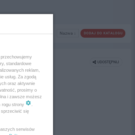
Nazwa ↓
DODAJ DO KATALOGU
 i przechowujemy
UDOSTĘPNIJ
ory, standardowe
alizowanych reklam,
ie usług. Za zgodą
ych oraz aktywnie
watność, prosimy o
wolna i zawsze możesz
m rogu strony
.
sprzeciwić się
 naszych serwisów