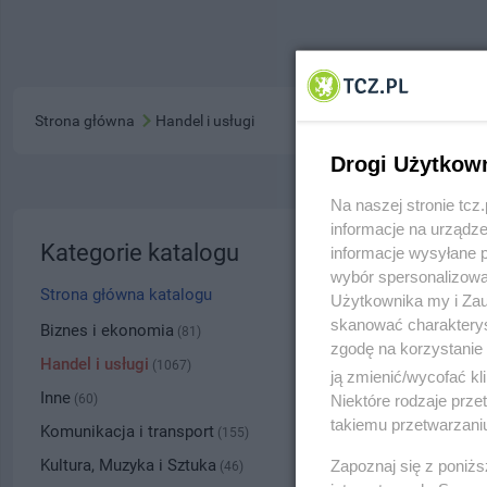
Strona główna
Handel i usługi
Drogi Użytkow
Na naszej stronie tc
informacje na urządze
Tomek 
Kategorie katalogu
informacje wysyłane 
wybór spersonalizowan
ul. Kiliń
Strona główna katalogu
Użytkownika my i Zau
skanować charakterys
5337
Biznes i ekonomia
(81)
zgodę na korzystanie 
Handel i usługi
(1067)
ją zmienić/wycofać kl
Kategoria
Inne
Niektóre rodzaje prz
(60)
takiemu przetwarzaniu
Komunikacja i transport
(155)
Numer wpisu
Kultura, Muzyka i Sztuka
Zapoznaj się z poniż
(46)