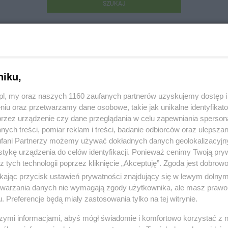
SZUKAJ
niku,
z.pl, my oraz naszych 1160 zaufanych partnerów uzyskujemy dostęp
niu oraz przetwarzamy dane osobowe, takie jak unikalne identyfikat
Sklep Spożywczy Zofia i Tadeusz Nowak
przez urządzenie czy dane przeglądania w celu zapewniania sperson
ych treści, pomiar reklam i treści, badanie odbiorców oraz ulepszan
skiego 22, 83-110 Tczew
fani Partnerzy możemy używać dokładnych danych geolokalizacyjn
tykę urządzenia do celów identyfikacji. Ponieważ cenimy Twoją pry
287
z tych technologii poprzez kliknięcie „Akceptuję”. Zgoda jest dobro
ikając przycisk ustawień prywatności znajdujący się w lewym dolny
:
Handel i usługi
etwarzania danych nie wymagają zgody użytkownika, ale masz prawo 
. Preferencje będą miały zastosowania tylko na tej witrynie.
 329, wyświetleń: 604
szymi informacjami, abyś mógł świadomie i komfortowo korzystać z