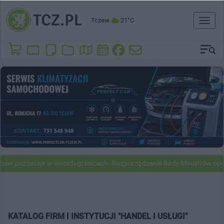
Tczew
21°C
Toggl
naviga
ew pozostaje w swoich granicach. Rozporządzenie Rady Ministrów opub
KATALOG FIRM I INSTYTUCJI "HANDEL I USŁUGI"