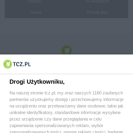
Katalog...
Do ulubionych
Drukuj
Prześlij dalej
© 2001-2026 Tczew - TCZ.PL Sp. z o.o. Internetowy Serwis Informacyjny Miasta
Tczewa
Drogi Użytkowniku,
Na naszej stronie tcz.pl, my oraz naszych 1160 zaufanych
partnerów uzyskujemy dostęp i przechowujemy informacje
na urządzeniu oraz przetwarzamy dane osobowe, takie jak
unikalne identyfikatory, standardowe informacje wysyłane
przez urządzenie czy dane przeglądania w celu
zapewniania spersonalizowanych reklam, wybór
O FIRMIE
POLITYKA PRYWATNOŚCI
HOSTING
spersonalizowanych treści, pomiar reklam i treści, badanie