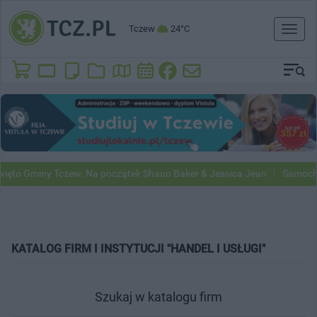
Tczew
24°C
Toggl
naviga
ięto Gminy Tczew. Na początek Shaun Baker & Jessica Jean
Samochod
KATALOG FIRM I INSTYTUCJI "HANDEL I USŁUGI"
Szukaj w katalogu firm