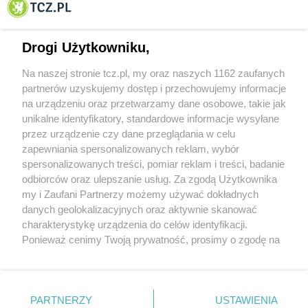
Tczewa
Drogi Użytkowniku,
Na naszej stronie tcz.pl, my oraz naszych 1162 zaufanych
partnerów uzyskujemy dostęp i przechowujemy informacje
na urządzeniu oraz przetwarzamy dane osobowe, takie jak
unikalne identyfikatory, standardowe informacje wysyłane
przez urządzenie czy dane przeglądania w celu
zapewniania spersonalizowanych reklam, wybór
O FIRMIE
POLITYKA PRYWATNOŚCI
HOSTING
spersonalizowanych treści, pomiar reklam i treści, badanie
REKLAMA
WSPÓŁPRACA
RSS
FACEBOOK
KONTAKT
odbiorców oraz ulepszanie usług. Za zgodą Użytkownika
my i Zaufani Partnerzy możemy używać dokładnych
Nasze serwisy
danych geolokalizacyjnych oraz aktywnie skanować
charakterystykę urządzenia do celów identyfikacji.
Aktualności
Muzyka i kultura
Ponieważ cenimy Twoją prywatność, prosimy o zgodę na
Tcz24
Archiwum wydarzeń
korzystanie z tych technologii poprzez kliknięcie
Kronika Policyjna
Telewizja Internetowa
„Akceptuję”. Zgoda jest dobrowolna i zawsze możesz ją
Kalendarz imprez
Sport
zmienić/wycofać klikając przycisk ustawień prywatności
Salony urody i masażu
Żłobki i przedszkola
PARTNERZY
USTAWIENIA
Historia miasta
Zdjęcia miasta
znajdujący się w lewym dolnym rogu strony
. Niektóre