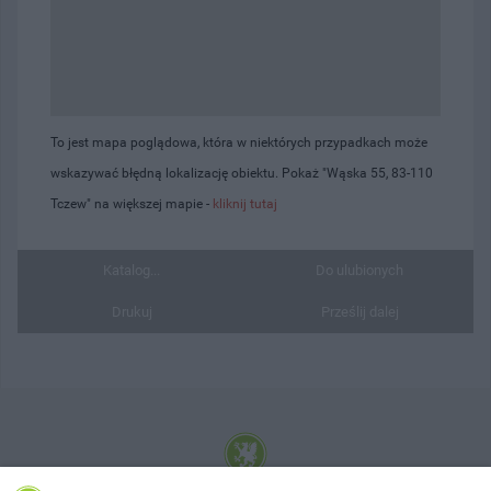
To jest mapa poglądowa, która w niektórych przypadkach może
wskazywać błędną lokalizację obiektu. Pokaż "Wąska 55, 83-110
Tczew" na większej mapie -
kliknij tutaj
Katalog...
Do ulubionych
Drukuj
Prześlij dalej
© 2001-2026 Tczew - TCZ.PL Sp. z o.o. Internetowy Serwis Informacyjny Miasta