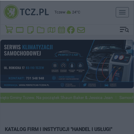
Tczew
24°C
Toggl
naviga
ęto Gminy Tczew. Na początek Shaun Baker & Jessica Jean
Samochod
KATALOG FIRM I INSTYTUCJI "HANDEL I USŁUGI"