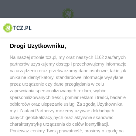
© 2001-2026 Tczew - TCZ.PL Sp. z o.o. Internetowy Serwis Informacyjny Miasta
Tczewa
Drogi Użytkowniku,
Na naszej stronie tcz.pl, my oraz naszych 1162 zaufanych
partnerów uzyskujemy dostęp i przechowujemy informacje
na urządzeniu oraz przetwarzamy dane osobowe, takie jak
unikalne identyfikatory, standardowe informacje wysyłane
przez urządzenie czy dane przeglądania w celu
zapewniania spersonalizowanych reklam, wybór
O FIRMIE
POLITYKA PRYWATNOŚCI
HOSTING
spersonalizowanych treści, pomiar reklam i treści, badanie
REKLAMA
WSPÓŁPRACA
RSS
FACEBOOK
KONTAKT
odbiorców oraz ulepszanie usług. Za zgodą Użytkownika
my i Zaufani Partnerzy możemy używać dokładnych
Nasze serwisy
danych geolokalizacyjnych oraz aktywnie skanować
charakterystykę urządzenia do celów identyfikacji.
Aktualności
Muzyka i kultura
Ponieważ cenimy Twoją prywatność, prosimy o zgodę na
Tcz24
Archiwum wydarzeń