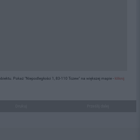
iektu. Pokaż "Niepodległości 1, 83-110 Tczew" na większej mapie -
kliknij
Drukuj
Prześlij dalej