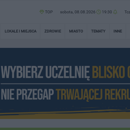
TOP
sobota, 08.08.2026
19:30
Tc
LOKALE I MIEJSCA
ZDROWIE
MIASTO
TEMATY
INNE