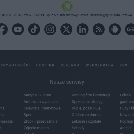
© 2001-2026 Tczew - TCZ.PL Sp. z o.o. Internetowy Serwis Informacyjny Miasta Tczewa
 PRYWATNOŚCI
HOSTING
REKLAMA
WSPÓŁPRACA
RSS
Nasze serwisy
Muzyka i kultura
Katalog firm i instytucji
Lokale
Archiwum wydarzeń
Sprzedam, oferuję
gastron
jna
Telewizja Internetowa
Kupię, poszukuję
Puby i k
rez
Sport
Oddam za darmo
Kawiarn
i masażu
Żłobki i przedszkola
Lekarze i szpitale
Noclegi
a
Zdjęcia miasta
Schody
Apteki