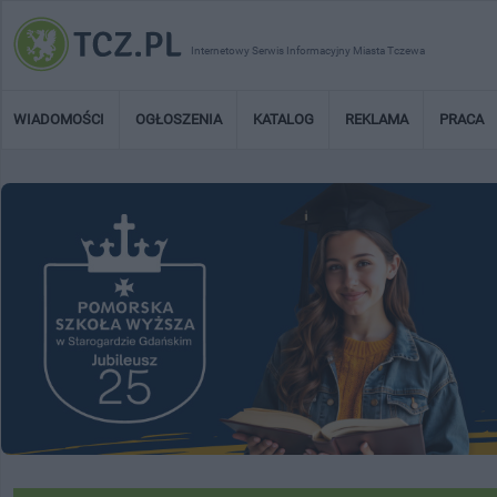
Internetowy Serwis Informacyjny Miasta Tczewa
WIADOMOŚCI
OGŁOSZENIA
KATALOG
REKLAMA
PRACA