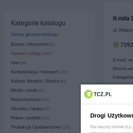
K-mila 
Kategorie katalogu
ul. Niep
Strona główna katalogu
7392
Biznes i ekonomia
(81)
Handel i usługi
(1067)
E-mail: w
Inne
(60)
Strona 
Komunikacja i transport
(155)
Kategoria
Kultura, Muzyka i Sztuka
(46)
Moda i uroda
(93)
Opis
: Be
Nieruchomości
(23)
ceramika
Oświata i nauka
(97)
przygot
Drogi Użytkow
Prawo i podatki
(62)
Numer wpisu
Na naszej stronie tc
Produkcja i budownictwo
(205)