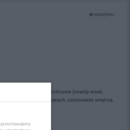
UDOSTĘPNIJ
akieru (polerka), powłoki ochronne (twardy wosk,
pregnacja tapicerek skórzanych, ozonowanie wnętrza,
 i przechowujemy