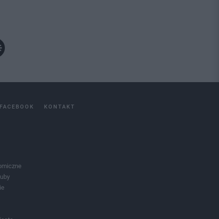
FACEBOOK
KONTAKT
omiczne
luby
ie