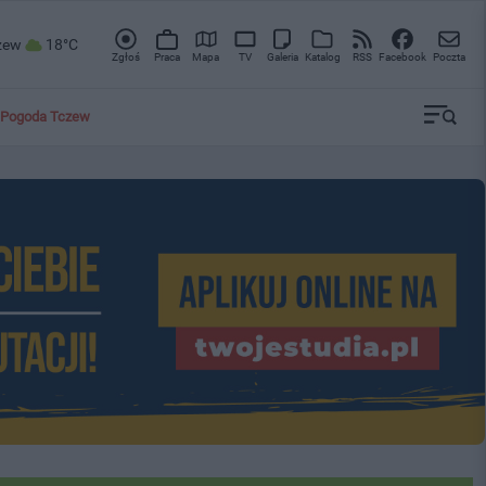
zew
18°C
Zgłoś
Praca
Mapa
TV
Galeria
Katalog
RSS
Facebook
Poczta
Pogoda Tczew