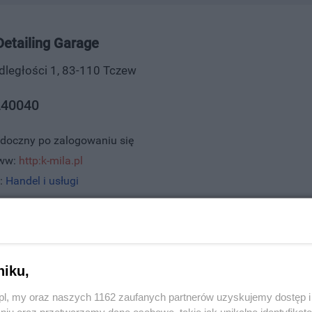
Detailing Garage
odległości 1, 83-110 Tczew
40040
idoczny po zalogowaniu się
www:
http:k-mila.pl
:
Handel i usługi
zpieczne mycie ręczne przy użyciu pary, detailing, korekty l
, powłoki hydrofobowe), pranie tapicerki, czyszczenie i im
owanie samochodu do sprzedaży
niku,
 3202, wyświetleń: 1164
z.pl, my oraz naszych 1162 zaufanych partnerów uzyskujemy dostęp