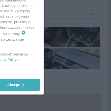
ory, standardowe
alizowanych reklam,
ie usług. Za zgodą
Zdjęć: 3
ych oraz aktywnie
watność, prosimy o
wolna i zawsze możesz
m rogu strony
.
sprzeciwić się
 naszych serwisów
esz w
Polityce
Akceptuję