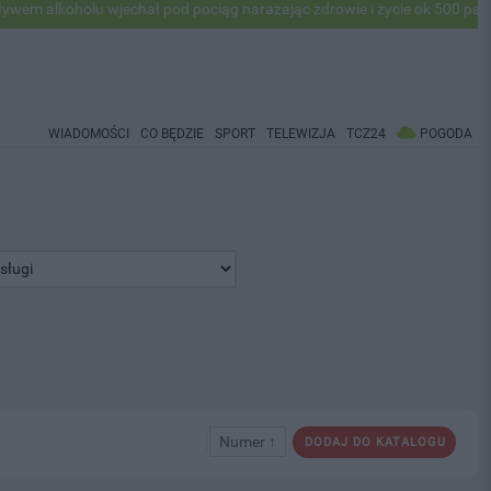
lkoholu wjechał pod pociąg narażając zdrowie i życie ok 500 pasażeró
WIADOMOŚCI
CO BĘDZIE
SPORT
TELEWIZJA
TCZ24
POGODA
Numer ↑
DODAJ DO KATALOGU