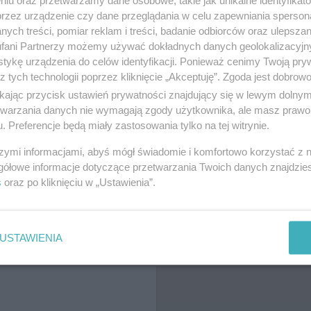
niu oraz przetwarzamy dane osobowe, takie jak unikalne identyfikat
przez urządzenie czy dane przeglądania w celu zapewniania sperson
ych treści, pomiar reklam i treści, badanie odbiorców oraz ulepszan
 ZDJĘĆ
fani Partnerzy możemy używać dokładnych danych geolokalizacyjn
tykę urządzenia do celów identyfikacji. Ponieważ cenimy Twoją pry
z tych technologii poprzez kliknięcie „Akceptuję”. Zgoda jest dobro
ikając przycisk ustawień prywatności znajdujący się w lewym dolny
etwarzania danych nie wymagają zgody użytkownika, ale masz prawo 
. Preferencje będą miały zastosowania tylko na tej witrynie.
szymi informacjami, abyś mógł świadomie i komfortowo korzystać z
gółowe informacje dotyczące przetwarzania Twoich danych znajdzi
s
oraz po kliknięciu w „Ustawienia”.
ŻONA LOKALIZACJA NA MAPIE
USTAWIENIA