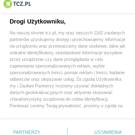
Tczewa
Drogi Użytkowniku,
Na naszej stronie tcz.pl, my oraz naszych 1162 zaufanych
partnerów uzyskujemy dostęp i przechowujemy informacje
na urządzeniu oraz przetwarzamy dane osobowe, takie jak
unikalne identyfikatory, standardowe informacje wysyłane
przez urządzenie czy dane przeglądania w celu
zapewniania spersonalizowanych reklam, wybór
O FIRMIE
POLITYKA PRYWATNOŚCI
HOSTING
spersonalizowanych treści, pomiar reklam i treści, badanie
REKLAMA
WSPÓŁPRACA
RSS
FACEBOOK
KONTAKT
odbiorców oraz ulepszanie usług. Za zgodą Użytkownika
my i Zaufani Partnerzy możemy używać dokładnych
Nasze serwisy
danych geolokalizacyjnych oraz aktywnie skanować
charakterystykę urządzenia do celów identyfikacji.
Aktualności
Muzyka i kultura
Ponieważ cenimy Twoją prywatność, prosimy o zgodę na
Tcz24
Archiwum wydarzeń
korzystanie z tych technologii poprzez kliknięcie
Kronika Policyjna
Telewizja Internetowa
„Akceptuję”. Zgoda jest dobrowolna i zawsze możesz ją
Kalendarz imprez
Sport
zmienić/wycofać klikając przycisk ustawień prywatności
Salony urody i masażu
Żłobki i przedszkola
PARTNERZY
USTAWIENIA
Historia miasta
Zdjęcia miasta
znajdujący się w lewym dolnym rogu strony
. Niektóre