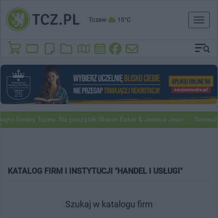
Tczew
15°C
Toggl
naviga
ięto Gminy Tczew. Na początek Shaun Baker & Jessica Jean
Samochod
KATALOG FIRM I INSTYTUCJI "HANDEL I USŁUGI"
Szukaj w katalogu firm