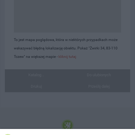
To jest mapa poglądowa, która w niektórych przypadkach może
wskazywać błędną lokalizację obiektu. Pokaż "Żwirki 34, 83-110
Tczew" na większej mapie -
kliknij tutaj
Katalog...
Do ulubionych
Drukuj
Prześlij dalej
© 2001-2026 Tczew - TCZ.PL Sp. z o.o. Internetowy Serwis Informacyjny Miasta