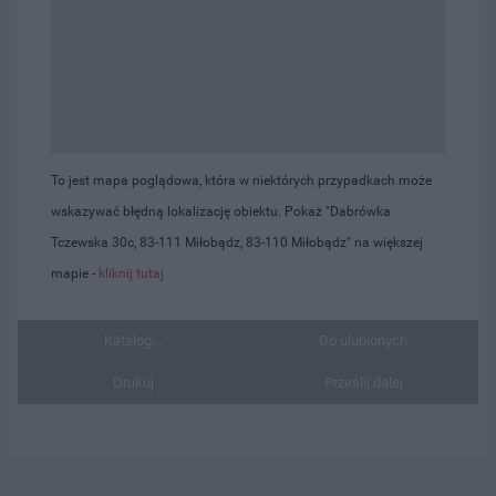
To jest mapa poglądowa, która w niektórych przypadkach może
wskazywać błędną lokalizację obiektu. Pokaż "Dabrówka
Tczewska 30c, 83-111 Miłobądz, 83-110 Miłobądz" na większej
mapie -
kliknij tutaj
Katalog...
Do ulubionych
Drukuj
Prześlij dalej