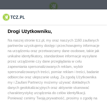
© 2001-2026 Tczew - TCZ.PL Sp. z o.o. Internetowy Serwis Informacyjny Miasta
Tczewa
Drogi Użytkowniku,
Na naszej stronie tcz.pl, my oraz naszych 1160 zaufanych
partnerów uzyskujemy dostęp i przechowujemy informacje
na urządzeniu oraz przetwarzamy dane osobowe, takie jak
unikalne identyfikatory, standardowe informacje wysyłane
przez urządzenie czy dane przeglądania w celu
zapewniania spersonalizowanych reklam, wybór
O FIRMIE
POLITYKA PRYWATNOŚCI
HOSTING
spersonalizowanych treści, pomiar reklam i treści, badanie
REKLAMA
WSPÓŁPRACA
RSS
FACEBOOK
KONTAKT
odbiorców oraz ulepszanie usług. Za zgodą Użytkownika
my i Zaufani Partnerzy możemy używać dokładnych
Nasze serwisy
danych geolokalizacyjnych oraz aktywnie skanować
charakterystykę urządzenia do celów identyfikacji.
Aktualności
Muzyka i kultura
Ponieważ cenimy Twoją prywatność, prosimy o zgodę na
Tcz24
Archiwum wydarzeń
korzystanie z tych technologii poprzez kliknięcie
Kronika Policyjna
Telewizja Internetowa