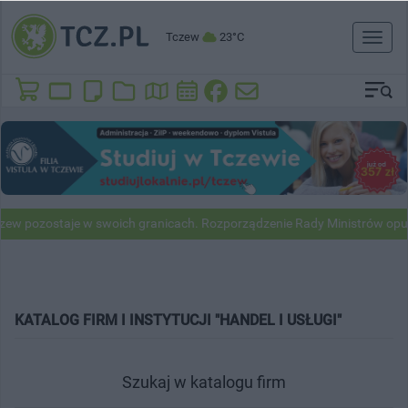
Tczew
23°C
Toggl
naviga
w pozostaje w swoich granicach. Rozporządzenie Rady Ministrów opub
KATALOG FIRM I INSTYTUCJI "HANDEL I USŁUGI"
Szukaj w katalogu firm