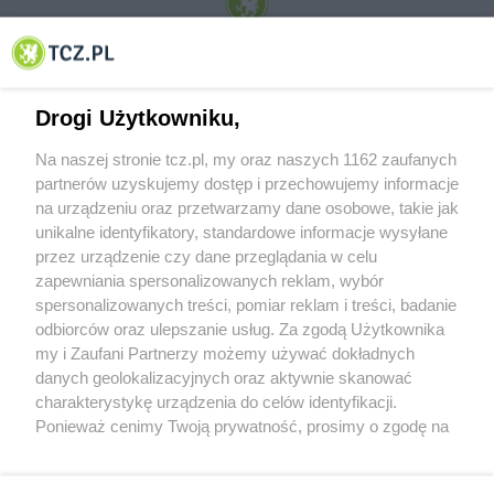
© 2001-2026 Tczew - TCZ.PL Sp. z o.o. Internetowy Serwis Informacyjny Miasta
Tczewa
Drogi Użytkowniku,
Na naszej stronie tcz.pl, my oraz naszych 1162 zaufanych
partnerów uzyskujemy dostęp i przechowujemy informacje
na urządzeniu oraz przetwarzamy dane osobowe, takie jak
unikalne identyfikatory, standardowe informacje wysyłane
przez urządzenie czy dane przeglądania w celu
zapewniania spersonalizowanych reklam, wybór
O FIRMIE
POLITYKA PRYWATNOŚCI
HOSTING
spersonalizowanych treści, pomiar reklam i treści, badanie
REKLAMA
WSPÓŁPRACA
RSS
FACEBOOK
KONTAKT
odbiorców oraz ulepszanie usług. Za zgodą Użytkownika
my i Zaufani Partnerzy możemy używać dokładnych
Nasze serwisy
danych geolokalizacyjnych oraz aktywnie skanować
charakterystykę urządzenia do celów identyfikacji.
Aktualności
Muzyka i kultura
Ponieważ cenimy Twoją prywatność, prosimy o zgodę na
Tcz24
Archiwum wydarzeń
korzystanie z tych technologii poprzez kliknięcie
Kronika Policyjna
Telewizja Internetowa
„Akceptuję”. Zgoda jest dobrowolna i zawsze możesz ją
Kalendarz imprez
Sport