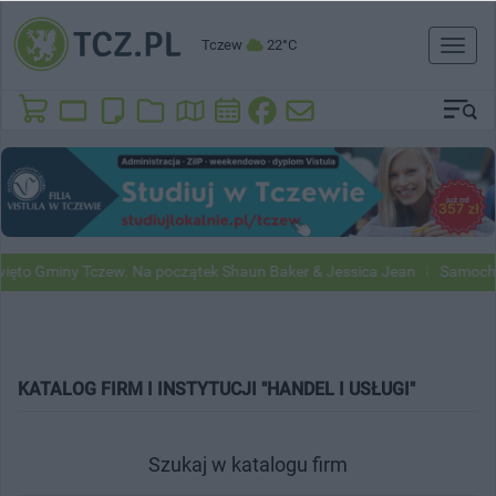
Tczew
22°C
Toggl
naviga
ęto Gminy Tczew. Na początek Shaun Baker & Jessica Jean
Samochod
KATALOG FIRM I INSTYTUCJI "HANDEL I USŁUGI"
Szukaj w katalogu firm