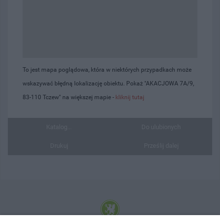
To jest mapa poglądowa, która w niektórych przypadkach może
wskazywać błędną lokalizację obiektu. Pokaż "AKACJOWA 7A/9,
83-110 Tczew" na większej mapie -
kliknij tutaj
Katalog...
Do ulubionych
Drukuj
Prześlij dalej