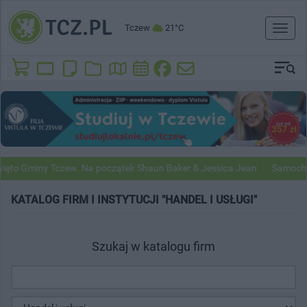
Tczew
21°C
Toggl
naviga
ęto Gminy Tczew. Na początek Shaun Baker & Jessica Jean
Samochod
KATALOG FIRM I INSTYTUCJI "HANDEL I USŁUGI"
Szukaj w katalogu firm