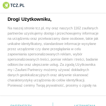
© 2001-2026 Tczew - TCZ.PL Sp. z o.o. Internetowy Serwis Informacyjny Miasta
Tczewa
Drogi Użytkowniku,
Na naszej stronie tcz.pl, my oraz naszych 1162 zaufanych
partnerów uzyskujemy dostęp i przechowujemy informacje
na urządzeniu oraz przetwarzamy dane osobowe, takie jak
unikalne identyfikatory, standardowe informacje wysyłane
przez urządzenie czy dane przeglądania w celu
zapewniania spersonalizowanych reklam, wybór
O FIRMIE
POLITYKA PRYWATNOŚCI
HOSTING
spersonalizowanych treści, pomiar reklam i treści, badanie
REKLAMA
WSPÓŁPRACA
RSS
FACEBOOK
KONTAKT
odbiorców oraz ulepszanie usług. Za zgodą Użytkownika
my i Zaufani Partnerzy możemy używać dokładnych
Nasze serwisy
danych geolokalizacyjnych oraz aktywnie skanować
charakterystykę urządzenia do celów identyfikacji.
Aktualności
Muzyka i kultura
Ponieważ cenimy Twoją prywatność, prosimy o zgodę na
Tcz24
Archiwum wydarzeń
korzystanie z tych technologii poprzez kliknięcie
Kronika Policyjna
Telewizja Internetowa
„Akceptuję”. Zgoda jest dobrowolna i zawsze możesz ją
Kalendarz imprez
Sport
zmienić/wycofać klikając przycisk ustawień prywatności
Salony urody i masażu
Żłobki i przedszkola