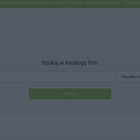
oogle Street View na ulicach Tczewa. Aktualizują mapy
Pod wpływem
Szukaj w katalogu firm
SZUKAJ