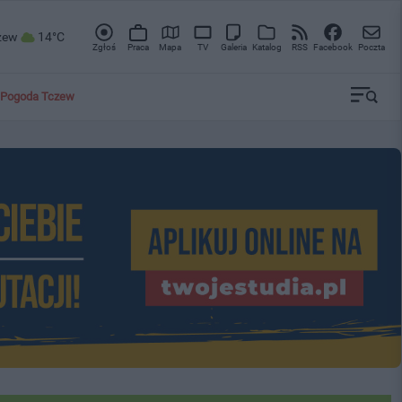
zew
14°C
Zgłoś
Praca
Mapa
TV
Galeria
Katalog
RSS
Facebook
Poczta
Pogoda Tczew