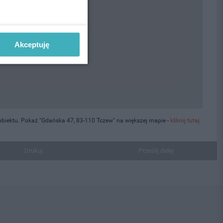
Akceptuję
biektu. Pokaż "Gdańska 47, 83-110 Tczew" na większej mapie -
kliknij tutaj
Drukuj
Prześlij dalej