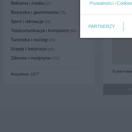
Prywatności
i
Cookie
Reklama i media
(51)
Rozrywka i gastronomia
(70)
Sport i rekreacja
(23)
PARTNERZY
Telekomunikacja i komputery
(60)
Turystyka i noclegi
(20)
Urzędy i Instytucje
(89)
Zdrowie i medycyna
(175)
To jest map
Wszystkich: 2377
Ka