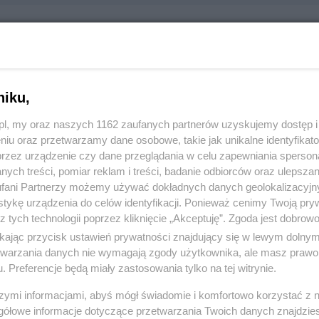
 W. M. Pustkowscy s.j.
ska 47, 83-110 Tczew
niku,
035
z.pl, my oraz naszych 1162 zaufanych partnerów uzyskujemy dostęp
niu oraz przetwarzamy dane osobowe, takie jak unikalne identyfikat
:
Handel i usługi
przez urządzenie czy dane przeglądania w celu zapewniania sperson
ych treści, pomiar reklam i treści, badanie odbiorców oraz ulepszan
 296, wyświetleń: 1343
fani Partnerzy możemy używać dokładnych danych geolokalizacyjn
tykę urządzenia do celów identyfikacji. Ponieważ cenimy Twoją pry
z tych technologii poprzez kliknięcie „Akceptuję”. Zgoda jest dobro
ŻONA LOKALIZACJA NA MAPIE
ikając przycisk ustawień prywatności znajdujący się w lewym dolny
etwarzania danych nie wymagają zgody użytkownika, ale masz prawo 
. Preferencje będą miały zastosowania tylko na tej witrynie.
szymi informacjami, abyś mógł świadomie i komfortowo korzystać z
gółowe informacje dotyczące przetwarzania Twoich danych znajdzi