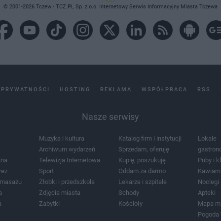
© 2001-2026 Tczew - TCZ.PL Sp. z o.o. Internetowy Serwis Informacyjny Miasta Tczewa
 PRYWATNOŚCI
HOSTING
REKLAMA
WSPÓŁPRACA
RSS
Nasze serwisy
Muzyka i kultura
Katalog firm i instytucji
Lokale
Archiwum wydarzeń
Sprzedam, oferuję
gastron
jna
Telewizja Internetowa
Kupię, poszukuję
Puby i k
rez
Sport
Oddam za darmo
Kawiarn
i masażu
Żłobki i przedszkola
Lekarze i szpitale
Noclegi
a
Zdjęcia miasta
Schody
Apteki
a
Zabytki
Kościoły
Mapa m
Pogoda