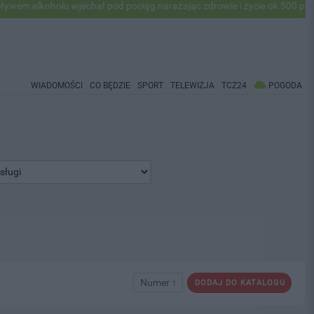
 alkoholu wjechał pod pociąg narażając zdrowie i życie ok 500 pasażer
WIADOMOŚCI
CO BĘDZIE
SPORT
TELEWIZJA
TCZ24
POGODA
Numer ↑
DODAJ DO KATALOGU