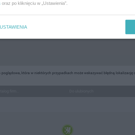
s
oraz po kliknięciu w „Ustawienia”.
USTAWIENIA
a poglądowa, która w niektórych przypadkach może wskazywać błędną lokalizację o
talog firm...
Do ulubionych