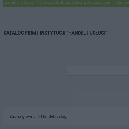
o Gminy Tczew. Na początek Shaun Baker & Jessica Jean
Samochody G
KATALOG FIRM I INSTYTUCJI "HANDEL I USŁUGI"
Strona główna
Handel i usługi