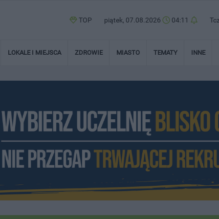
TOP
piątek, 07.08.2026
04:11
Tc
LOKALE I MIEJSCA
ZDROWIE
MIASTO
TEMATY
INNE