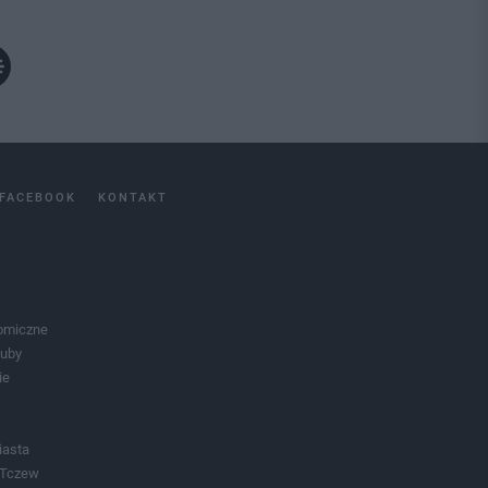
FACEBOOK
KONTAKT
omiczne
luby
ie
iasta
 Tczew