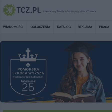
Internetowy Serwis Informacyjny Miasta Tczewa
WIADOMOŚCI
OGŁOSZENIA
KATALOG
REKLAMA
PRACA