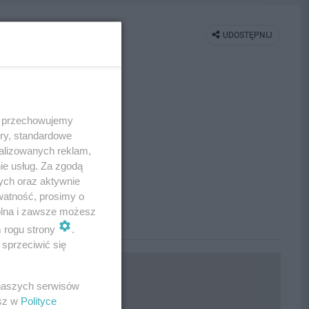
UDOSTĘPNIJ
 i przechowujemy
ory, standardowe
alizowanych reklam,
ie usług. Za zgodą
ych oraz aktywnie
watność, prosimy o
wolna i zawsze możesz
m rogu strony
.
sprzeciwić się
 naszych serwisów
esz w
Polityce