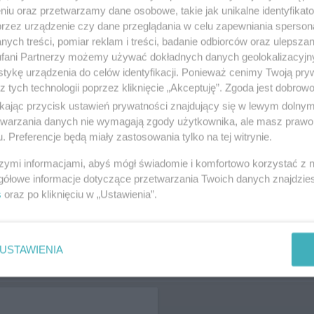
 2892, wyświetleń: 6524
niu oraz przetwarzamy dane osobowe, takie jak unikalne identyfikat
przez urządzenie czy dane przeglądania w celu zapewniania sperson
ych treści, pomiar reklam i treści, badanie odbiorców oraz ulepszan
 ZDJĘĆ
fani Partnerzy możemy używać dokładnych danych geolokalizacyjn
tykę urządzenia do celów identyfikacji. Ponieważ cenimy Twoją pry
z tych technologii poprzez kliknięcie „Akceptuję”. Zgoda jest dobro
ikając przycisk ustawień prywatności znajdujący się w lewym dolny
etwarzania danych nie wymagają zgody użytkownika, ale masz prawo 
. Preferencje będą miały zastosowania tylko na tej witrynie.
szymi informacjami, abyś mógł świadomie i komfortowo korzystać z
gółowe informacje dotyczące przetwarzania Twoich danych znajdzi
s
oraz po kliknięciu w „Ustawienia”.
USTAWIENIA
ŻONA LOKALIZACJA NA MAPIE