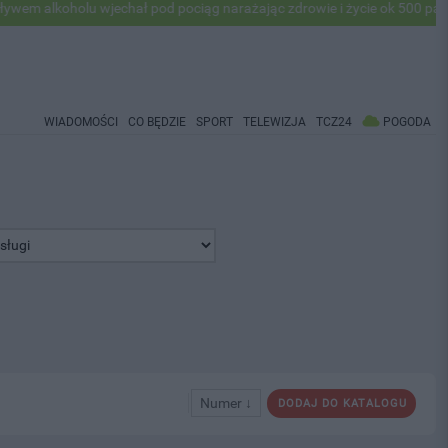
lkoholu wjechał pod pociąg narażając zdrowie i życie ok 500 pasażeró
WIADOMOŚCI
CO BĘDZIE
SPORT
TELEWIZJA
TCZ24
POGODA
Numer ↓
DODAJ DO KATALOGU