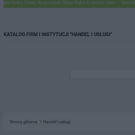
Gminy Tczew. Na początek Shaun Baker & Jessica Jean
Samochody Go
KATALOG FIRM I INSTYTUCJI "HANDEL I USŁUGI"
Strona główna
Handel i usługi