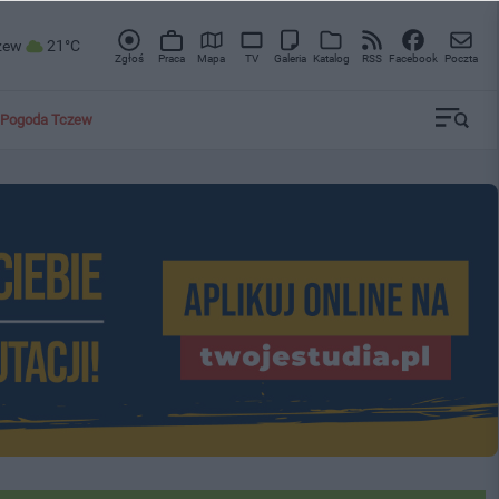
zew
21°C
Zgłoś
Praca
Mapa
TV
Galeria
Katalog
RSS
Facebook
Poczta
Pogoda Tczew