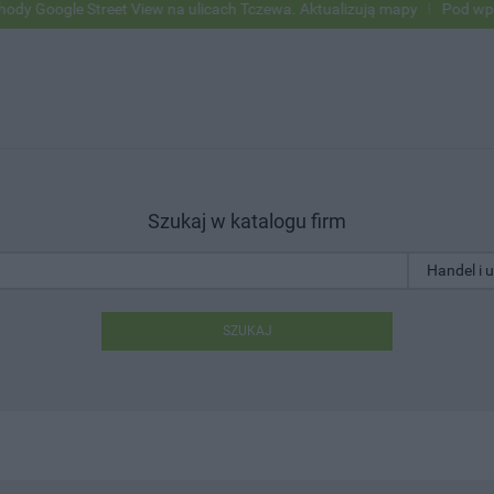
ogle Street View na ulicach Tczewa. Aktualizują mapy
Pod wpływem a
Szukaj w katalogu firm
SZUKAJ