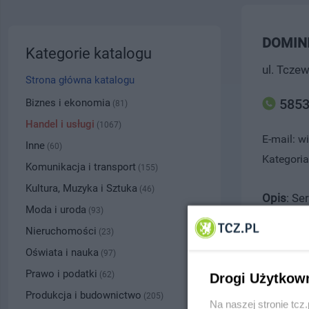
DOMINI
Kategorie katalogu
ul. Tcze
Strona główna katalogu
5853
Biznes i ekonomia
(81)
Handel i usługi
(1067)
E-mail: w
Inne
(60)
Kategoria
Komunikacja i transport
(155)
Kultura, Muzyka i Sztuka
(46)
Opis
: S
Moda i uroda
(93)
towarzys
Nieruchomości
(23)
doświadc
Oświata i nauka
(97)
urządzen
Prawo i podatki
lakierów
(62)
Drogi Użytkow
Produkcja i budownictwo
(205)
Na naszej stronie tc