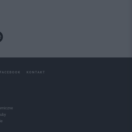
FACEBOOK
KONTAKT
omiczne
luby
ie