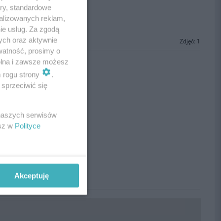
ory, standardowe
alizowanych reklam,
ie usług. Za zgodą
ych oraz aktywnie
Zdjęć: 1
watność, prosimy o
wolna i zawsze możesz
m rogu strony
.
sprzeciwić się
 naszych serwisów
esz w
Polityce
Akceptuję