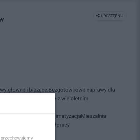
UDOSTĘPNIJ
ów
wy główne i bieżące.Bezgotówkowe naprawy dla
ikowanych pracowników z wieloletnim
zędzia i
chanik aWulkanizacjaKlimatyzacjaMieszalnia
ie zapraszamy do współpracy
 i przechowujemy