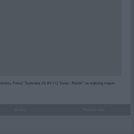
iektu. Pokaż "Tczewska 33, 83-112 Tczew - Rokitki" na większej mapie -
Drukuj
Prześlij dalej