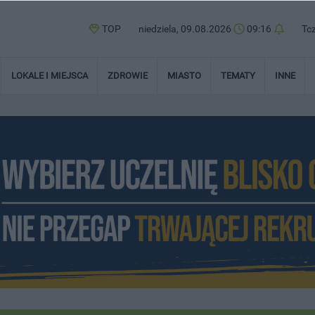
TOP
niedziela, 09.08.2026
09:16
Tc
LOKALE I MIEJSCA
ZDROWIE
MIASTO
TEMATY
INNE