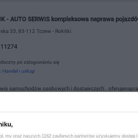
K - AUTO SERWIS kompleksowa naprawa pojazd
wska 33, 83-112 Tczew - Rokitki
11274
idoczny po zalogowaniu się
:
Handel i usługi
erwis samochodów osobowych i dostawczych oferujenapra
tw ubezpieczeniowych.W warsztacie zatrudniamy wykwalif
zeniem w pracy.Serwis wyposażony jest w nowoczesne nar
ia.Oferujemy:MechanikaBlacharstwoLakiernictwoElektrome
Diagnostyka komputerowaKrótkie terminy naprawSerdeczn
niku,
z.pl, my oraz naszych 1162 zaufanych partnerów uzyskujemy dostęp