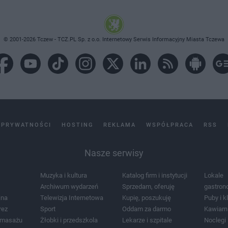
© 2001-2026 Tczew - TCZ.PL Sp. z o.o. Internetowy Serwis Informacyjny Miasta Tczewa
 PRYWATNOŚCI
HOSTING
REKLAMA
WSPÓŁPRACA
RSS
Nasze serwisy
Muzyka i kultura
Katalog firm i instytucji
Lokale
Archiwum wydarzeń
Sprzedam, oferuję
gastron
jna
Telewizja Internetowa
Kupię, poszukuję
Puby i k
rez
Sport
Oddam za darmo
Kawiarn
i masażu
Żłobki i przedszkola
Lekarze i szpitale
Noclegi