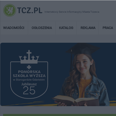
Internetowy Serwis Informacyjny Miasta Tczewa
WIADOMOŚCI
OGŁOSZENIA
KATALOG
REKLAMA
PRACA