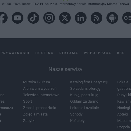
© 2001-2026 Tczew - TCZ.PL Sp. z o.o. Internetowy Serwis Informacyjny Miasta Tczewa
 PRYWATNOŚCI
HOSTING
REKLAMA
WSPÓŁPRACA
RSS
Nasze serwisy
Muzyka i kultura
Katalog firm i instytucji
Lokale
Archiwum wydarzeń
Sprzedam, oferuję
gastron
jna
Telewizja Internetowa
Kupię, poszukuję
Puby i k
rez
Sport
Oddam za darmo
Kawiarn
i masażu
Żłobki i przedszkola
Lekarze i szpitale
Noclegi
a
Zdjęcia miasta
Schody
Apteki
a
Zabytki
Kościoły
Mapa m
Pogoda