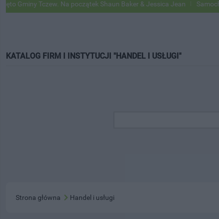
 Gminy Tczew. Na początek Shaun Baker & Jessica Jean
Samochody G
KATALOG FIRM I INSTYTUCJI "HANDEL I USŁUGI"
Strona główna
Handel i usługi