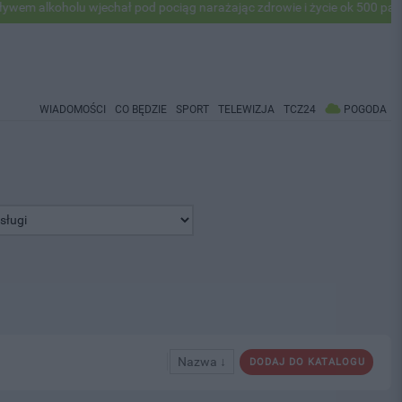
alkoholu wjechał pod pociąg narażając zdrowie i życie ok 500 pasażer
WIADOMOŚCI
CO BĘDZIE
SPORT
TELEWIZJA
TCZ24
POGODA
Nazwa ↓
DODAJ DO KATALOGU