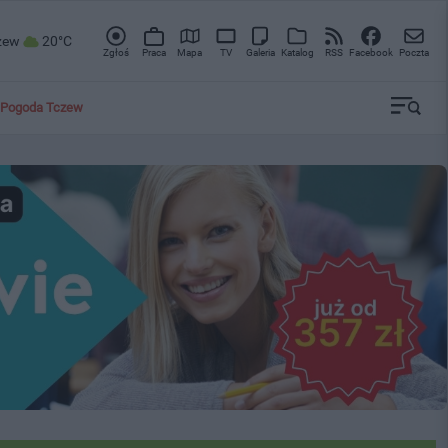
zew
20°C
Zgłoś
Praca
Mapa
TV
Galeria
Katalog
RSS
Facebook
Poczta
Pogoda Tczew