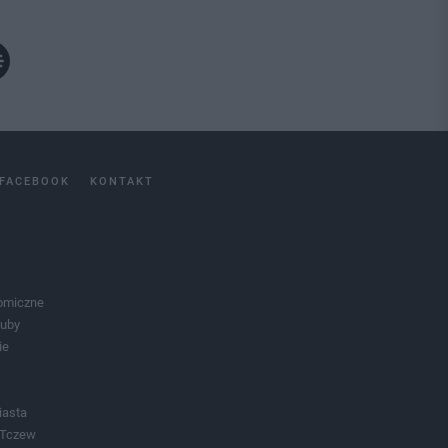
FACEBOOK
KONTAKT
omiczne
luby
ie
iasta
 Tczew