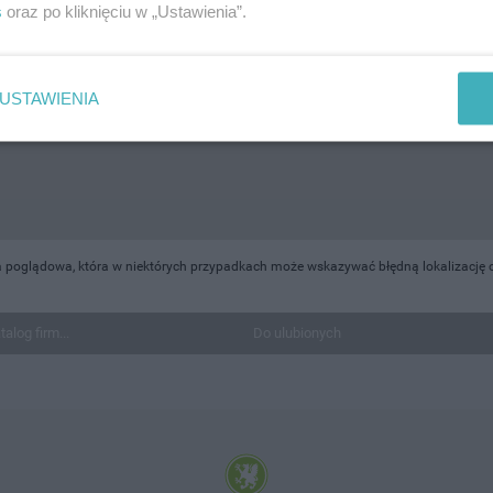
s
oraz po kliknięciu w „Ustawienia”.
USTAWIENIA
 poglądowa, która w niektórych przypadkach może wskazywać błędną lokalizację o
talog firm...
Do ulubionych