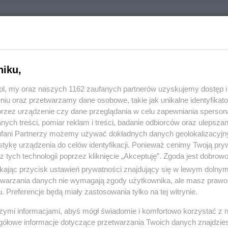
RZ
ry 18, 83-110 Tczew
niku,
91330
z.pl, my oraz naszych 1162 zaufanych partnerów uzyskujemy dostęp
niu oraz przetwarzamy dane osobowe, takie jak unikalne identyfikat
:
Handel i usługi
przez urządzenie czy dane przeglądania w celu zapewniania sperson
ych treści, pomiar reklam i treści, badanie odbiorców oraz ulepszan
 2766, wyświetleń: 352
fani Partnerzy możemy używać dokładnych danych geolokalizacyjn
tykę urządzenia do celów identyfikacji. Ponieważ cenimy Twoją pry
z tych technologii poprzez kliknięcie „Akceptuję”. Zgoda jest dobro
ŻONA LOKALIZACJA NA MAPIE
ikając przycisk ustawień prywatności znajdujący się w lewym dolny
etwarzania danych nie wymagają zgody użytkownika, ale masz prawo 
. Preferencje będą miały zastosowania tylko na tej witrynie.
szymi informacjami, abyś mógł świadomie i komfortowo korzystać z
gółowe informacje dotyczące przetwarzania Twoich danych znajdzi