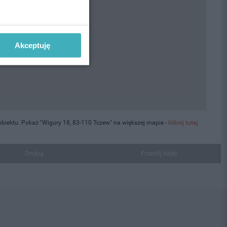
Akceptuję
biektu. Pokaż "Wigury 18, 83-110 Tczew" na większej mapie -
kliknij tutaj
Drukuj
Prześlij dalej