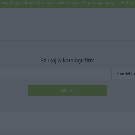
oogle Street View na ulicach Tczewa. Aktualizują mapy
Pod wpływem 
Szukaj w katalogu firm
SZUKAJ