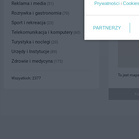
Prywatności
i
Cookie
Reklama i media
(51)
Rozrywka i gastronomia
(70)
Sport i rekreacja
(23)
PARTNERZY
Telekomunikacja i komputery
(60)
Turystyka i noclegi
(20)
Urzędy i Instytucje
(89)
Zdrowie i medycyna
(175)
To jest mapa
Wszystkich: 2377
Ka