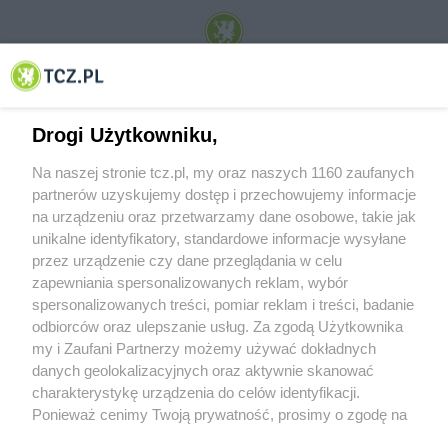
© 2001-2026 Tczew - TCZ.PL Sp. z o.o. Internetowy Serwis Informacyjny Miasta
Tczewa
Drogi Użytkowniku,
Na naszej stronie tcz.pl, my oraz naszych 1160 zaufanych
partnerów uzyskujemy dostęp i przechowujemy informacje
na urządzeniu oraz przetwarzamy dane osobowe, takie jak
unikalne identyfikatory, standardowe informacje wysyłane
przez urządzenie czy dane przeglądania w celu
zapewniania spersonalizowanych reklam, wybór
O FIRMIE
POLITYKA PRYWATNOŚCI
HOSTING
spersonalizowanych treści, pomiar reklam i treści, badanie
REKLAMA
WSPÓŁPRACA
RSS
FACEBOOK
KONTAKT
odbiorców oraz ulepszanie usług. Za zgodą Użytkownika
my i Zaufani Partnerzy możemy używać dokładnych
Nasze serwisy
danych geolokalizacyjnych oraz aktywnie skanować
charakterystykę urządzenia do celów identyfikacji.
Aktualności
Muzyka i kultura
Ponieważ cenimy Twoją prywatność, prosimy o zgodę na
Tcz24
Archiwum wydarzeń
korzystanie z tych technologii poprzez kliknięcie
Kronika Policyjna
Telewizja Internetowa