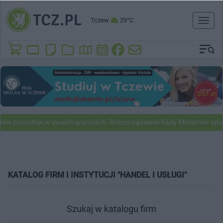
Tczew
29°C
Toggl
naviga
ew pozostaje w swoich granicach. Rozporządzenie Rady Ministrów opub
KATALOG FIRM I INSTYTUCJI "HANDEL I USŁUGI"
Szukaj w katalogu firm