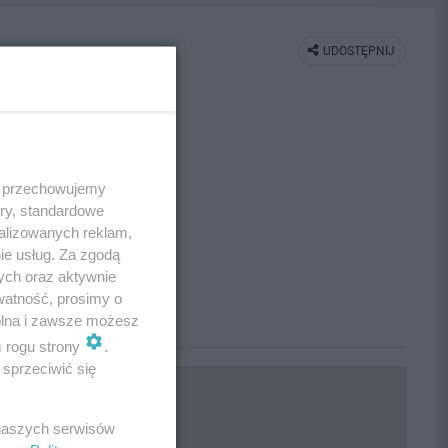
UDOSTĘPNIJ
 i przechowujemy
ory, standardowe
alizowanych reklam,
ie usług. Za zgodą
ych oraz aktywnie
watność, prosimy o
wolna i zawsze możesz
m rogu strony
.
sprzeciwić się
 naszych serwisów