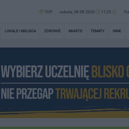
TOP
sobota, 08.08.2026
11:23
Tc
LOKALE I MIEJSCA
ZDROWIE
MIASTO
TEMATY
INNE