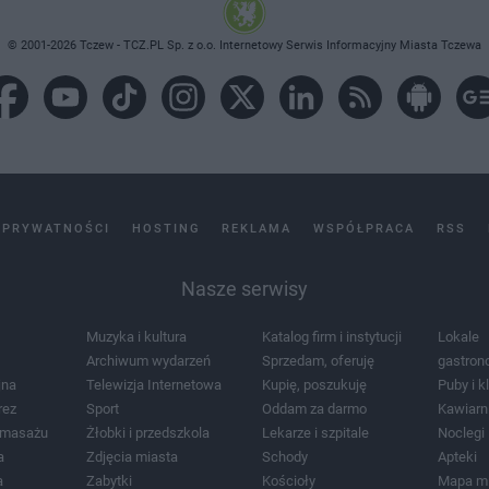
© 2001-2026 Tczew - TCZ.PL Sp. z o.o. Internetowy Serwis Informacyjny Miasta Tczewa
 PRYWATNOŚCI
HOSTING
REKLAMA
WSPÓŁPRACA
RSS
Nasze serwisy
Muzyka i kultura
Katalog firm i instytucji
Lokale
Archiwum wydarzeń
Sprzedam, oferuję
gastron
jna
Telewizja Internetowa
Kupię, poszukuję
Puby i k
rez
Sport
Oddam za darmo
Kawiarn
i masażu
Żłobki i przedszkola
Lekarze i szpitale
Noclegi
a
Zdjęcia miasta
Schody
Apteki
a
Zabytki
Kościoły
Mapa m