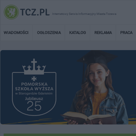
Internetowy Serwis Informacyjny Miasta Tczewa
WIADOMOŚCI
OGŁOSZENIA
KATALOG
REKLAMA
PRACA