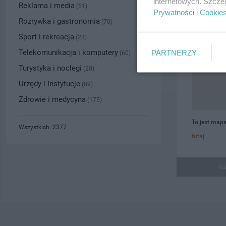
internetowych. Szcze
Reklama i media
(51)
Prywatności
i
Cookie
Rozrywka i gastronomia
(70)
Sport i rekreacja
(23)
Telekomunikacja i komputery
PARTNERZY
(60)
Turystyka i noclegi
(20)
Urzędy i Instytucje
(89)
Zdrowie i medycyna
(175)
To jest mapa
Wszystkich: 2377
tutaj
Ka