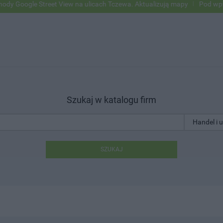
Google Street View na ulicach Tczewa. Aktualizują mapy
Pod wpływem
Szukaj w katalogu firm
SZUKAJ