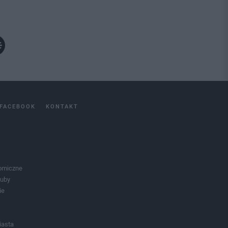
FACEBOOK
KONTAKT
omiczne
luby
ie
iasta