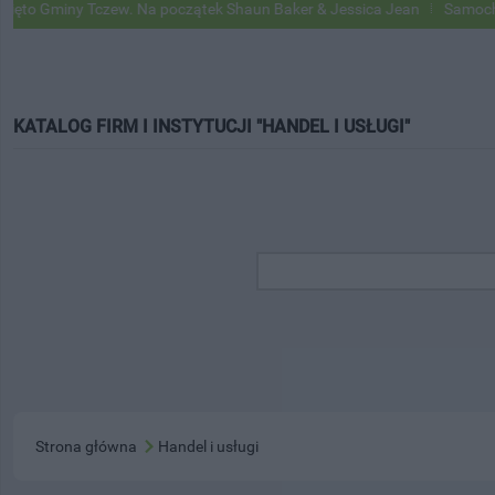
o Gminy Tczew. Na początek Shaun Baker & Jessica Jean
Samochody 
KATALOG FIRM I INSTYTUCJI "HANDEL I USŁUGI"
Strona główna
Handel i usługi