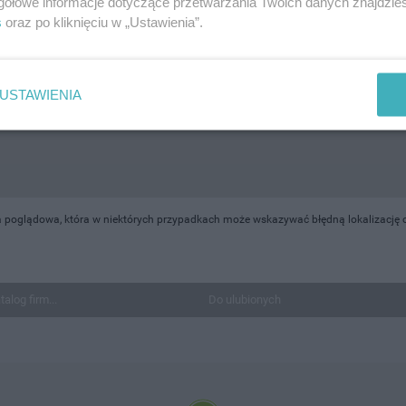
gółowe informacje dotyczące przetwarzania Twoich danych znajdzi
s
oraz po kliknięciu w „Ustawienia”.
USTAWIENIA
 poglądowa, która w niektórych przypadkach może wskazywać błędną lokalizację ob
talog firm...
Do ulubionych