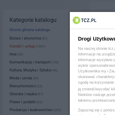
Arm-St
Kategorie katalogu
ul. Dług
Strona główna katalogu
6032
Biznes i ekonomia
Drogi Użytkow
(81)
Handel i usługi
(1067)
Na naszej stronie tc
Kategoria
Inne
informacje na urządze
(60)
informacje wysyłane 
Komunikacja i transport
(155)
wybór spersonalizowan
Numer wpisu
Kultura, Muzyka i Sztuka
(46)
Użytkownika my i Zau
skanować charakterys
Moda i uroda
(93)
zgodę na korzystanie 
PRZYBLI
Nieruchomości
(23)
ją zmienić/wycofać kl
Oświata i nauka
(97)
Niektóre rodzaje prz
takiemu przetwarzaniu
Prawo i podatki
(62)
Produkcja i budownictwo
Zapoznaj się z poniż
(205)