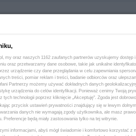
ol Meble na wymiar
a 12, 83-110 Tczewskie Łąki
70225
niku,
z.pl, my oraz naszych 1162 zaufanych partnerów uzyskujemy dostęp
:
Handel i usługi
niu oraz przetwarzamy dane osobowe, takie jak unikalne identyfikat
przez urządzenie czy dane przeglądania w celu zapewniania sperson
ych treści, pomiar reklam i treści, badanie odbiorców oraz ulepszan
 2659, wyświetleń: 1356
fani Partnerzy możemy używać dokładnych danych geolokalizacyjn
tykę urządzenia do celów identyfikacji. Ponieważ cenimy Twoją pry
z tych technologii poprzez kliknięcie „Akceptuję”. Zgoda jest dobro
ŻONA LOKALIZACJA NA MAPIE
ikając przycisk ustawień prywatności znajdujący się w lewym dolny
etwarzania danych nie wymagają zgody użytkownika, ale masz prawo 
. Preferencje będą miały zastosowania tylko na tej witrynie.
szymi informacjami, abyś mógł świadomie i komfortowo korzystać z