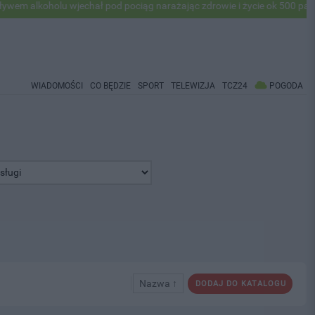
 alkoholu wjechał pod pociąg narażając zdrowie i życie ok 500 pasaże
WIADOMOŚCI
CO BĘDZIE
SPORT
TELEWIZJA
TCZ24
POGODA
Nazwa ↑
DODAJ DO KATALOGU