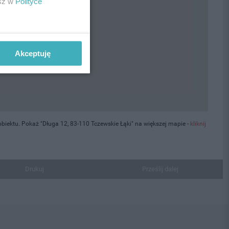
esz w
Polityce
Akceptuję
iektu. Pokaż "Długa 12, 83-110 Tczewskie Łąki" na większej mapie -
kliknij
Drukuj
Prześlij dalej