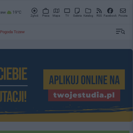
zew
19°C
Zgłoś
Praca
Mapa
TV
Galeria
Katalog
RSS
Facebook
Poczta
Pogoda Tczew