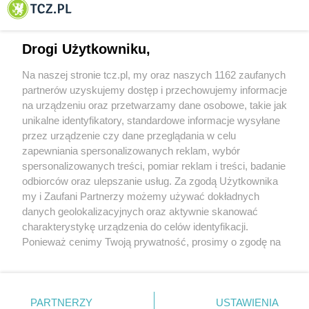
Tczewa
Drogi Użytkowniku,
Na naszej stronie tcz.pl, my oraz naszych 1162 zaufanych
partnerów uzyskujemy dostęp i przechowujemy informacje
na urządzeniu oraz przetwarzamy dane osobowe, takie jak
unikalne identyfikatory, standardowe informacje wysyłane
przez urządzenie czy dane przeglądania w celu
zapewniania spersonalizowanych reklam, wybór
O FIRMIE
POLITYKA PRYWATNOŚCI
HOSTING
spersonalizowanych treści, pomiar reklam i treści, badanie
REKLAMA
WSPÓŁPRACA
RSS
FACEBOOK
KONTAKT
odbiorców oraz ulepszanie usług. Za zgodą Użytkownika
my i Zaufani Partnerzy możemy używać dokładnych
Nasze serwisy
danych geolokalizacyjnych oraz aktywnie skanować
charakterystykę urządzenia do celów identyfikacji.
Aktualności
Muzyka i kultura
Ponieważ cenimy Twoją prywatność, prosimy o zgodę na
Tcz24
Archiwum wydarzeń
korzystanie z tych technologii poprzez kliknięcie
Kronika Policyjna
Telewizja Internetowa
„Akceptuję”. Zgoda jest dobrowolna i zawsze możesz ją
Kalendarz imprez
Sport
zmienić/wycofać klikając przycisk ustawień prywatności
Salony urody i masażu
Żłobki i przedszkola
PARTNERZY
USTAWIENIA
Historia miasta
Zdjęcia miasta
znajdujący się w lewym dolnym rogu strony
. Niektóre