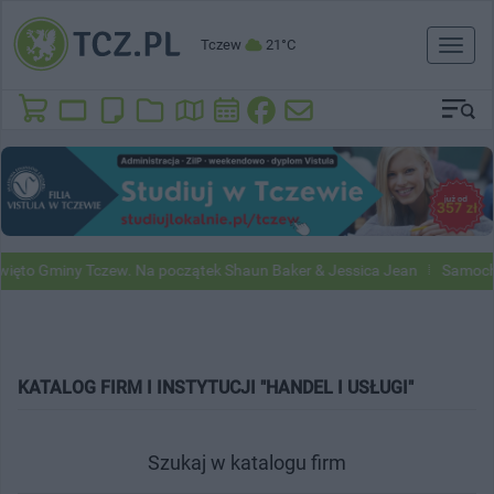
Tczew
21°C
Toggl
naviga
ięto Gminy Tczew. Na początek Shaun Baker & Jessica Jean
Samochod
KATALOG FIRM I INSTYTUCJI "HANDEL I USŁUGI"
Szukaj w katalogu firm