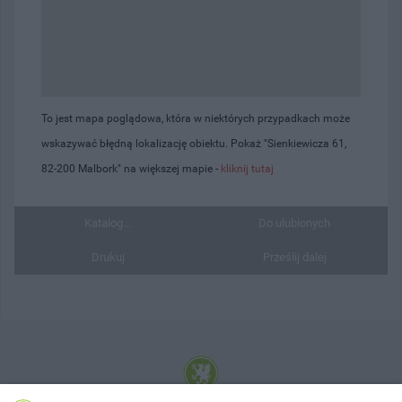
To jest mapa poglądowa, która w niektórych przypadkach może
wskazywać błędną lokalizację obiektu. Pokaż "Sienkiewicza 61,
82-200 Malbork" na większej mapie -
kliknij tutaj
Katalog...
Do ulubionych
Drukuj
Prześlij dalej
© 2001-2026 Tczew - TCZ.PL Sp. z o.o. Internetowy Serwis Informacyjny Miasta