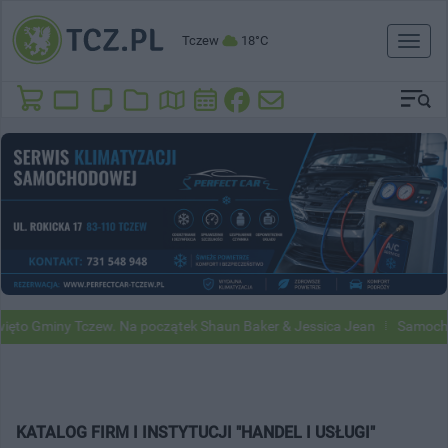
Tczew
18°C
Toggl
naviga
ęto Gminy Tczew. Na początek Shaun Baker & Jessica Jean
Samochod
KATALOG FIRM I INSTYTUCJI "HANDEL I USŁUGI"