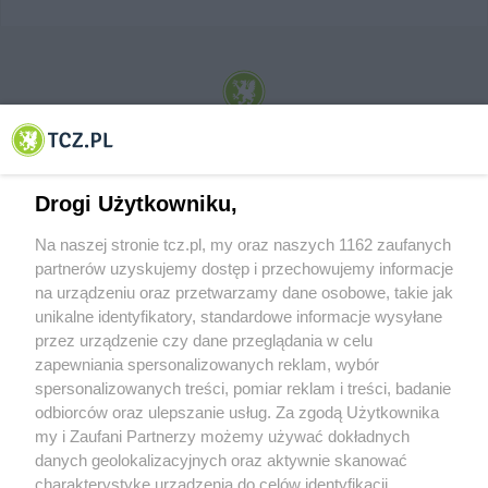
© 2001-2026 Tczew - TCZ.PL Sp. z o.o. Internetowy Serwis Informacyjny Miasta
Tczewa
Drogi Użytkowniku,
Na naszej stronie tcz.pl, my oraz naszych 1162 zaufanych
partnerów uzyskujemy dostęp i przechowujemy informacje
na urządzeniu oraz przetwarzamy dane osobowe, takie jak
unikalne identyfikatory, standardowe informacje wysyłane
przez urządzenie czy dane przeglądania w celu
zapewniania spersonalizowanych reklam, wybór
O FIRMIE
POLITYKA PRYWATNOŚCI
HOSTING
spersonalizowanych treści, pomiar reklam i treści, badanie
REKLAMA
WSPÓŁPRACA
RSS
FACEBOOK
KONTAKT
odbiorców oraz ulepszanie usług. Za zgodą Użytkownika
my i Zaufani Partnerzy możemy używać dokładnych
Nasze serwisy
danych geolokalizacyjnych oraz aktywnie skanować
charakterystykę urządzenia do celów identyfikacji.