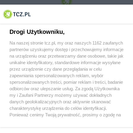
© 2001-2026 Tczew - TCZ.PL Sp. z o.o. Internetowy Serwis Informacyjny Miasta
Tczewa
Drogi Użytkowniku,
Na naszej stronie tcz.pl, my oraz naszych 1162 zaufanych
partnerów uzyskujemy dostęp i przechowujemy informacje
na urządzeniu oraz przetwarzamy dane osobowe, takie jak
unikalne identyfikatory, standardowe informacje wysyłane
przez urządzenie czy dane przeglądania w celu
zapewniania spersonalizowanych reklam, wybór
O FIRMIE
POLITYKA PRYWATNOŚCI
HOSTING
spersonalizowanych treści, pomiar reklam i treści, badanie
REKLAMA
WSPÓŁPRACA
RSS
FACEBOOK
KONTAKT
odbiorców oraz ulepszanie usług. Za zgodą Użytkownika
my i Zaufani Partnerzy możemy używać dokładnych
Nasze serwisy
danych geolokalizacyjnych oraz aktywnie skanować
charakterystykę urządzenia do celów identyfikacji.
Aktualności
Muzyka i kultura
Ponieważ cenimy Twoją prywatność, prosimy o zgodę na
Tcz24
Archiwum wydarzeń
korzystanie z tych technologii poprzez kliknięcie
Kronika Policyjna
Telewizja Internetowa
„Akceptuję”. Zgoda jest dobrowolna i zawsze możesz ją
Kalendarz imprez
Sport