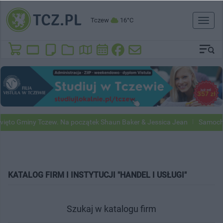
Tczew
16°C
Toggl
naviga
ięto Gminy Tczew. Na początek Shaun Baker & Jessica Jean
Samochod
KATALOG FIRM I INSTYTUCJI "HANDEL I USŁUGI"
Szukaj w katalogu firm