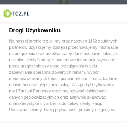
© 2001-2026 Tczew - TCZ.PL Sp. z o.o. Internetowy Serwis Informacyjny Miasta
Tczewa
Drogi Użytkowniku,
Na naszej stronie tcz.pl, my oraz naszych 1162 zaufanych
partnerów uzyskujemy dostęp i przechowujemy informacje
na urządzeniu oraz przetwarzamy dane osobowe, takie jak
unikalne identyfikatory, standardowe informacje wysyłane
przez urządzenie czy dane przeglądania w celu
zapewniania spersonalizowanych reklam, wybór
O FIRMIE
POLITYKA PRYWATNOŚCI
HOSTING
spersonalizowanych treści, pomiar reklam i treści, badanie
REKLAMA
WSPÓŁPRACA
RSS
FACEBOOK
KONTAKT
odbiorców oraz ulepszanie usług. Za zgodą Użytkownika
my i Zaufani Partnerzy możemy używać dokładnych
Nasze serwisy
danych geolokalizacyjnych oraz aktywnie skanować
charakterystykę urządzenia do celów identyfikacji.
Aktualności
Muzyka i kultura
Ponieważ cenimy Twoją prywatność, prosimy o zgodę na
Tcz24
Archiwum wydarzeń
korzystanie z tych technologii poprzez kliknięcie
Kronika Policyjna
Telewizja Internetowa
„Akceptuję”. Zgoda jest dobrowolna i zawsze możesz ją
Kalendarz imprez
Sport