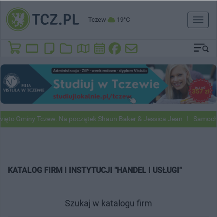
Tczew
19°C
Toggl
naviga
ięto Gminy Tczew. Na początek Shaun Baker & Jessica Jean
Samochod
KATALOG FIRM I INSTYTUCJI "HANDEL I USŁUGI"
Szukaj w katalogu firm