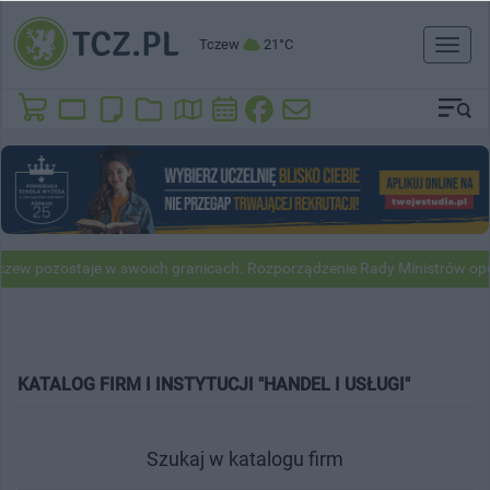
Tczew
21°C
Toggl
naviga
zew pozostaje w swoich granicach. Rozporządzenie Rady Ministrów op
KATALOG FIRM I INSTYTUCJI "HANDEL I USŁUGI"
Szukaj w katalogu firm