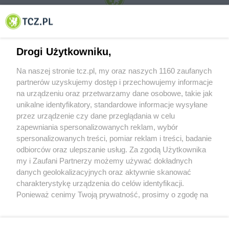
© 2001-2026 Tczew - TCZ.PL Sp. z o.o. Internetowy Serwis Informacyjny Miasta
Tczewa
Drogi Użytkowniku,
Na naszej stronie tcz.pl, my oraz naszych 1160 zaufanych
partnerów uzyskujemy dostęp i przechowujemy informacje
na urządzeniu oraz przetwarzamy dane osobowe, takie jak
unikalne identyfikatory, standardowe informacje wysyłane
przez urządzenie czy dane przeglądania w celu
zapewniania spersonalizowanych reklam, wybór
O FIRMIE
POLITYKA PRYWATNOŚCI
HOSTING
spersonalizowanych treści, pomiar reklam i treści, badanie
REKLAMA
WSPÓŁPRACA
RSS
FACEBOOK
KONTAKT
odbiorców oraz ulepszanie usług. Za zgodą Użytkownika
my i Zaufani Partnerzy możemy używać dokładnych
Nasze serwisy
danych geolokalizacyjnych oraz aktywnie skanować
charakterystykę urządzenia do celów identyfikacji.
Aktualności
Muzyka i kultura
Ponieważ cenimy Twoją prywatność, prosimy o zgodę na
Tcz24
Archiwum wydarzeń
korzystanie z tych technologii poprzez kliknięcie
Kronika Policyjna
Telewizja Internetowa
„Akceptuję”. Zgoda jest dobrowolna i zawsze możesz ją
Kalendarz imprez
Sport
zmienić/wycofać klikając przycisk ustawień prywatności