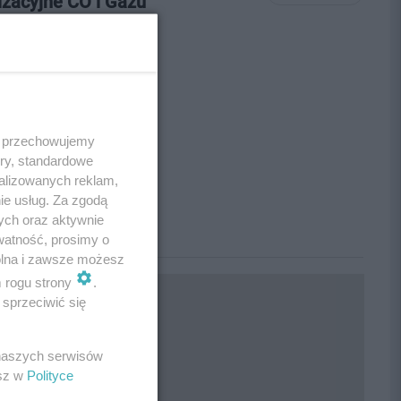
izacyjne CO i Gazu
 i przechowujemy
ory, standardowe
alizowanych reklam,
ie usług. Za zgodą
ych oraz aktywnie
watność, prosimy o
wolna i zawsze możesz
m rogu strony
.
sprzeciwić się
 naszych serwisów
esz w
Polityce