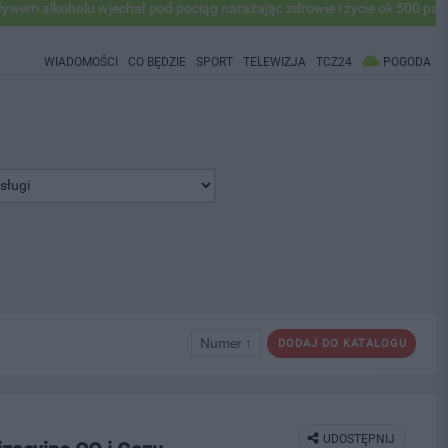
alkoholu wjechał pod pociąg narażając zdrowie i życie ok 500 pasażer
WIADOMOŚCI
CO BĘDZIE
SPORT
TELEWIZJA
TCZ24
POGODA
Numer ↑
DODAJ DO KATALOGU
UDOSTĘPNIJ