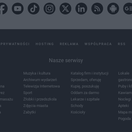
 PRYWATNOŚCI
HOSTING
REKLAMA
WSPÓŁPRACA
RSS
Nasze serwisy
Muzyka i kultura
Katalog firm i instytucji
Lokale
Archiwum wydarzeń
Sprzedam, oferuję
gastron
jna
Telewizja Internetowa
Kupię, poszukuję
Puby i k
rez
Sport
Oddam za darmo
Kawiarn
i masażu
Żłobki i przedszkola
Lekarze i szpitale
Noclegi
a
Zdjęcia miasta
Schody
Apteki
a
Zabytki
Kościoły
Mapa m
Pogoda