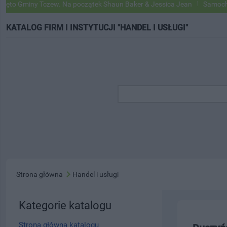
 Gminy Tczew. Na początek Shaun Baker & Jessica Jean
Samochody G
KATALOG FIRM I INSTYTUCJI "HANDEL I USŁUGI"
Strona główna
Handel i usługi
Kategorie katalogu
Strona główna katalogu