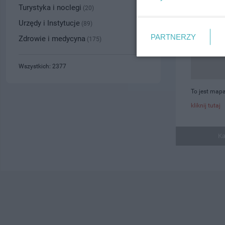
Turystyka i noclegi
(20)
Urzędy i Instytucje
(89)
PARTNERZY
Zdrowie i medycyna
(175)
Wszystkich: 2377
To jest mapa
kliknij tutaj
Ka