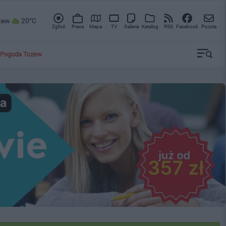
zew
20°C
Zgłoś
Praca
Mapa
TV
Galeria
Katalog
RSS
Facebook
Poczta
Pogoda Tczew