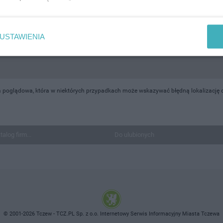
USTAWIENIA
 poglądowa, która w niektórych przypadkach może wskazywać błędną lokalizację o
talog firm...
Do ulubionych
© 2001-2026 Tczew - TCZ.PL Sp. z o.o. Internetowy Serwis Informacyjny Miasta Tczewa