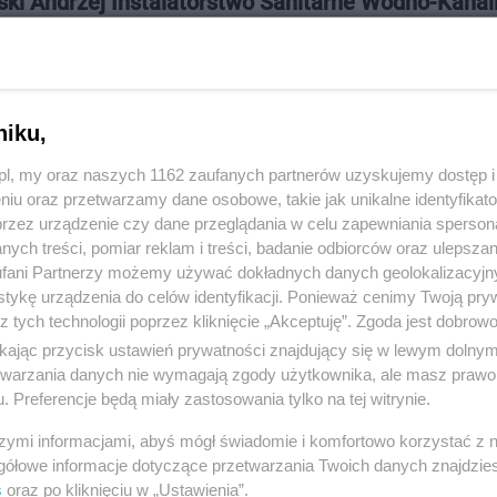
ki Andrzej Instalatorstwo Sanitarne Wodno-Kanal
iańskiego 11, 83-110 Tczew
897
niku,
:
Handel i usługi
z.pl, my oraz naszych 1162 zaufanych partnerów uzyskujemy dostęp
niu oraz przetwarzamy dane osobowe, takie jak unikalne identyfikat
 219, wyświetleń: 1240
przez urządzenie czy dane przeglądania w celu zapewniania sperson
ych treści, pomiar reklam i treści, badanie odbiorców oraz ulepszan
fani Partnerzy możemy używać dokładnych danych geolokalizacyjn
ŻONA LOKALIZACJA NA MAPIE
tykę urządzenia do celów identyfikacji. Ponieważ cenimy Twoją pry
z tych technologii poprzez kliknięcie „Akceptuję”. Zgoda jest dobro
ikając przycisk ustawień prywatności znajdujący się w lewym dolny
etwarzania danych nie wymagają zgody użytkownika, ale masz prawo 
. Preferencje będą miały zastosowania tylko na tej witrynie.
szymi informacjami, abyś mógł świadomie i komfortowo korzystać z
gółowe informacje dotyczące przetwarzania Twoich danych znajdzi
s
oraz po kliknięciu w „Ustawienia”.