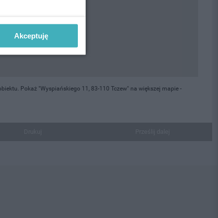
Akceptuję
biektu. Pokaż "Wyspiańskiego 11, 83-110 Tczew" na większej mapie -
Drukuj
Prześlij dalej