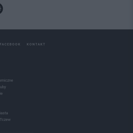
FACEBOOK
KONTAKT
omiczne
luby
ie
iasta
 Tczew