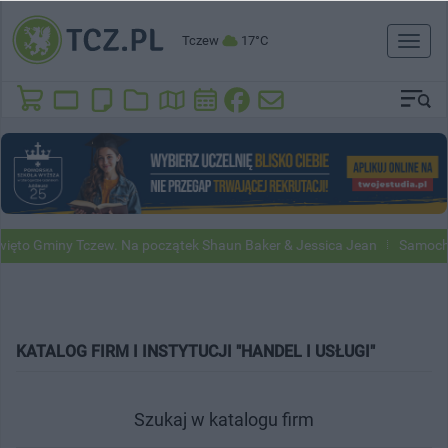
Tczew
17°C
Toggl
naviga
ięto Gminy Tczew. Na początek Shaun Baker & Jessica Jean
Samochod
KATALOG FIRM I INSTYTUCJI "HANDEL I USŁUGI"
Szukaj w katalogu firm