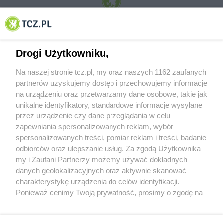
© 2001-2026 Tczew - TCZ.PL Sp. z o.o. Internetowy Serwis Informacyjny Miasta
Tczewa
Drogi Użytkowniku,
Na naszej stronie tcz.pl, my oraz naszych 1162 zaufanych
partnerów uzyskujemy dostęp i przechowujemy informacje
na urządzeniu oraz przetwarzamy dane osobowe, takie jak
unikalne identyfikatory, standardowe informacje wysyłane
przez urządzenie czy dane przeglądania w celu
zapewniania spersonalizowanych reklam, wybór
O FIRMIE
POLITYKA PRYWATNOŚCI
HOSTING
spersonalizowanych treści, pomiar reklam i treści, badanie
REKLAMA
WSPÓŁPRACA
RSS
FACEBOOK
KONTAKT
odbiorców oraz ulepszanie usług. Za zgodą Użytkownika
my i Zaufani Partnerzy możemy używać dokładnych
Nasze serwisy
danych geolokalizacyjnych oraz aktywnie skanować
charakterystykę urządzenia do celów identyfikacji.
Aktualności
Muzyka i kultura
Ponieważ cenimy Twoją prywatność, prosimy o zgodę na
Tcz24
Archiwum wydarzeń
korzystanie z tych technologii poprzez kliknięcie
Kronika Policyjna
Telewizja Internetowa
„Akceptuję”. Zgoda jest dobrowolna i zawsze możesz ją
Kalendarz imprez
Sport