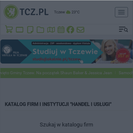
Tczew
23°C
Toggl
naviga
ięto Gminy Tczew. Na początek Shaun Baker & Jessica Jean
Samochod
KATALOG FIRM I INSTYTUCJI "HANDEL I USŁUGI"
Szukaj w katalogu firm