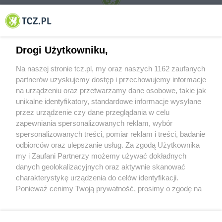
© 2001-2026 Tczew - TCZ.PL Sp. z o.o. Internetowy Serwis Informacyjny Miasta
Tczewa
Drogi Użytkowniku,
Na naszej stronie tcz.pl, my oraz naszych 1162 zaufanych
partnerów uzyskujemy dostęp i przechowujemy informacje
na urządzeniu oraz przetwarzamy dane osobowe, takie jak
unikalne identyfikatory, standardowe informacje wysyłane
przez urządzenie czy dane przeglądania w celu
zapewniania spersonalizowanych reklam, wybór
O FIRMIE
POLITYKA PRYWATNOŚCI
HOSTING
spersonalizowanych treści, pomiar reklam i treści, badanie
REKLAMA
WSPÓŁPRACA
RSS
FACEBOOK
KONTAKT
odbiorców oraz ulepszanie usług. Za zgodą Użytkownika
my i Zaufani Partnerzy możemy używać dokładnych
Nasze serwisy
danych geolokalizacyjnych oraz aktywnie skanować
charakterystykę urządzenia do celów identyfikacji.
Aktualności
Muzyka i kultura
Ponieważ cenimy Twoją prywatność, prosimy o zgodę na
Tcz24
Archiwum wydarzeń
korzystanie z tych technologii poprzez kliknięcie
Kronika Policyjna
Telewizja Internetowa
„Akceptuję”. Zgoda jest dobrowolna i zawsze możesz ją
Kalendarz imprez
Sport
zmienić/wycofać klikając przycisk ustawień prywatności