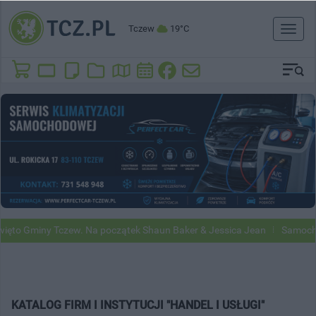
Tczew
19°C
Toggl
naviga
ęto Gminy Tczew. Na początek Shaun Baker & Jessica Jean
Samochod
KATALOG FIRM I INSTYTUCJI "HANDEL I USŁUGI"