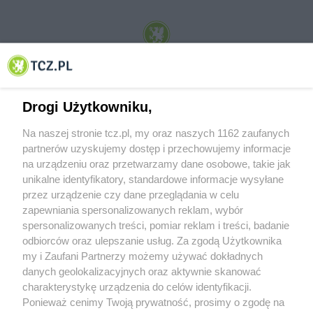
© 2001-2026 Tczew - TCZ.PL Sp. z o.o. Internetowy Serwis Informacyjny Miasta
Tczewa
Drogi Użytkowniku,
Na naszej stronie tcz.pl, my oraz naszych 1162 zaufanych
partnerów uzyskujemy dostęp i przechowujemy informacje
na urządzeniu oraz przetwarzamy dane osobowe, takie jak
unikalne identyfikatory, standardowe informacje wysyłane
przez urządzenie czy dane przeglądania w celu
zapewniania spersonalizowanych reklam, wybór
O FIRMIE
POLITYKA PRYWATNOŚCI
HOSTING
spersonalizowanych treści, pomiar reklam i treści, badanie
REKLAMA
WSPÓŁPRACA
RSS
FACEBOOK
KONTAKT
odbiorców oraz ulepszanie usług. Za zgodą Użytkownika
my i Zaufani Partnerzy możemy używać dokładnych
Nasze serwisy
danych geolokalizacyjnych oraz aktywnie skanować
charakterystykę urządzenia do celów identyfikacji.
Aktualności
Muzyka i kultura
Ponieważ cenimy Twoją prywatność, prosimy o zgodę na
Tcz24
Archiwum wydarzeń