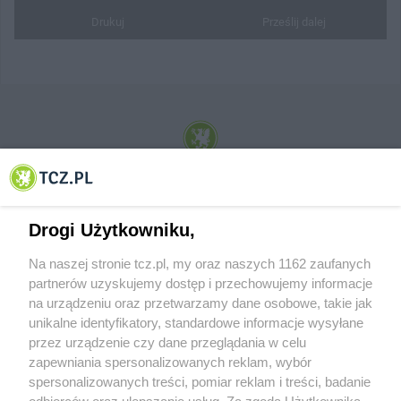
Drukuj
Prześlij dalej
© 2001-2026 Tczew - TCZ.PL Sp. z o.o. Internetowy Serwis Informacyjny Miasta
Tczewa
Drogi Użytkowniku,
Na naszej stronie tcz.pl, my oraz naszych 1162 zaufanych
partnerów uzyskujemy dostęp i przechowujemy informacje
na urządzeniu oraz przetwarzamy dane osobowe, takie jak
unikalne identyfikatory, standardowe informacje wysyłane
przez urządzenie czy dane przeglądania w celu
zapewniania spersonalizowanych reklam, wybór
O FIRMIE
POLITYKA PRYWATNOŚCI
HOSTING
spersonalizowanych treści, pomiar reklam i treści, badanie
REKLAMA
WSPÓŁPRACA
RSS
FACEBOOK
KONTAKT