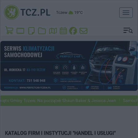
Tczew
19°C
Toggl
naviga
ęto Gminy Tczew. Na początek Shaun Baker & Jessica Jean
Samochod
KATALOG FIRM I INSTYTUCJI "HANDEL I USŁUGI"