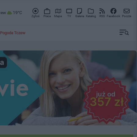
zew
19°C
Zgłoś
Praca
Mapa
TV
Galeria
Katalog
RSS
Facebook
Poczta
Pogoda Tczew