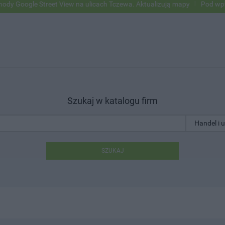
oogle Street View na ulicach Tczewa. Aktualizują mapy
Pod wpływem
Szukaj w katalogu firm
SZUKAJ