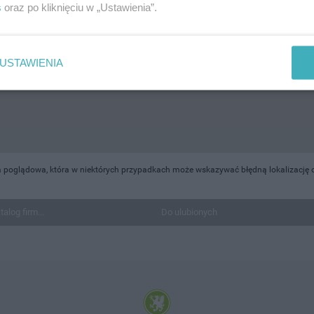
s
oraz po kliknięciu w „Ustawienia”.
USTAWIENIA
a poglądowa, która w niektórych przypadkach może wskazywać błędną lokalizację o
talog firm...
Do ulubionych