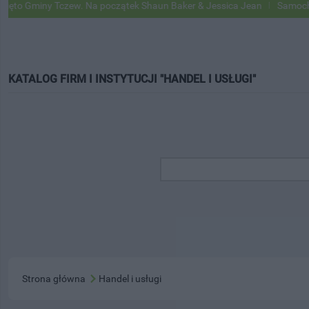
o Gminy Tczew. Na początek Shaun Baker & Jessica Jean
Samochody G
KATALOG FIRM I INSTYTUCJI "HANDEL I USŁUGI"
Strona główna
Handel i usługi