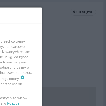
UDOSTĘPNIJ
 i przechowujemy
ory, standardowe
alizowanych reklam,
ie usług. Za zgodą
ych oraz aktywnie
watność, prosimy o
wolna i zawsze możesz
m rogu strony
.
sprzeciwić się
 naszych serwisów
esz w
Polityce