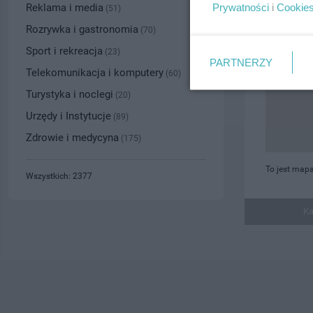
Prywatności
i
Cookie
Reklama i media
(51)
Rozrywka i gastronomia
(70)
Sport i rekreacja
(23)
PARTNERZY
Telekomunikacja i komputery
(60)
Turystyka i noclegi
(20)
Urzędy i Instytucje
(89)
Zdrowie i medycyna
(175)
To jest map
Wszystkich: 2377
Ka