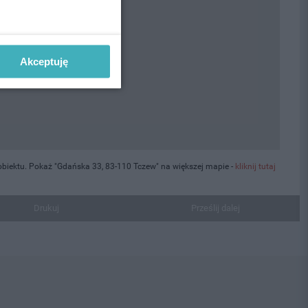
Akceptuję
biektu. Pokaż "Gdańska 33, 83-110 Tczew" na większej mapie -
kliknij tutaj
Drukuj
Prześlij dalej