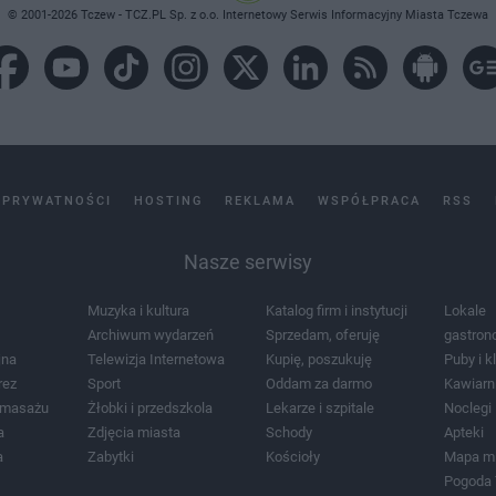
© 2001-2026 Tczew - TCZ.PL Sp. z o.o. Internetowy Serwis Informacyjny Miasta Tczewa
 PRYWATNOŚCI
HOSTING
REKLAMA
WSPÓŁPRACA
RSS
Nasze serwisy
Muzyka i kultura
Katalog firm i instytucji
Lokale
Archiwum wydarzeń
Sprzedam, oferuję
gastron
jna
Telewizja Internetowa
Kupię, poszukuję
Puby i k
rez
Sport
Oddam za darmo
Kawiarn
i masażu
Żłobki i przedszkola
Lekarze i szpitale
Noclegi
a
Zdjęcia miasta
Schody
Apteki
a
Zabytki
Kościoły
Mapa m
Pogoda