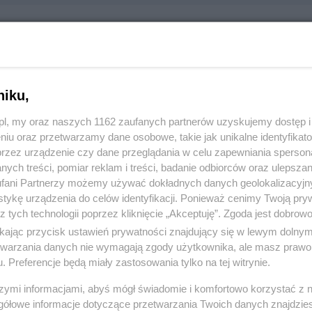
oradztwa Podatkowego Teresa Szulfer
ska 33, 83-110 Tczew
niku,
788
z.pl, my oraz naszych 1162 zaufanych partnerów uzyskujemy dostęp
niu oraz przetwarzamy dane osobowe, takie jak unikalne identyfikat
:
Handel i usługi
przez urządzenie czy dane przeglądania w celu zapewniania sperson
ych treści, pomiar reklam i treści, badanie odbiorców oraz ulepszan
 1293, wyświetleń: 992
fani Partnerzy możemy używać dokładnych danych geolokalizacyjn
tykę urządzenia do celów identyfikacji. Ponieważ cenimy Twoją pry
z tych technologii poprzez kliknięcie „Akceptuję”. Zgoda jest dobro
ŻONA LOKALIZACJA NA MAPIE
ikając przycisk ustawień prywatności znajdujący się w lewym dolny
etwarzania danych nie wymagają zgody użytkownika, ale masz prawo 
. Preferencje będą miały zastosowania tylko na tej witrynie.
szymi informacjami, abyś mógł świadomie i komfortowo korzystać z
gółowe informacje dotyczące przetwarzania Twoich danych znajdzi