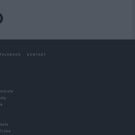
FACEBOOK
KONTAKT
omiczne
luby
ie
iasta
 Tczew