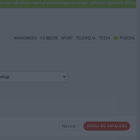
 alkoholu wjechał pod pociąg narażając zdrowie i życie ok 500 pasaże
WIADOMOŚCI
CO BĘDZIE
SPORT
TELEWIZJA
TCZ24
POGODA
Nazwa ↑
DODAJ DO KATALOGU