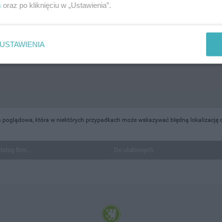
s
oraz po kliknięciu w „Ustawienia”.
USTAWIENIA
 poglądowa, która w niektórych przypadkach może wskazywać błędną lokalizację ob
talog firm...
Do ulubionych