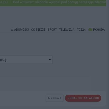
C
Pod wpływem alkoholu wjechał pod pociąg narażając zdrowie i życi
WIADOMOŚCI
CO BĘDZIE
SPORT
TELEWIZJA
TCZ24
POGODA
Nazwa ↓
DODAJ DO KATALOGU