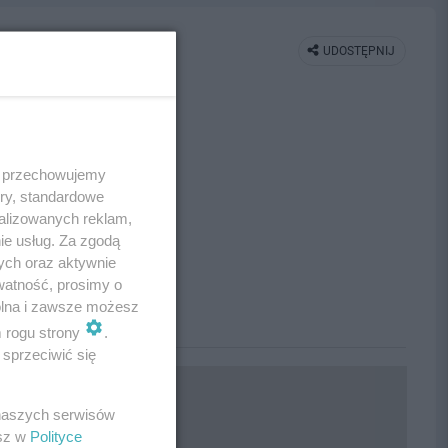
UDOSTĘPNIJ
 i przechowujemy
ory, standardowe
alizowanych reklam,
ie usług. Za zgodą
ych oraz aktywnie
watność, prosimy o
wolna i zawsze możesz
m rogu strony
.
sprzeciwić się
 naszych serwisów
esz w
Polityce