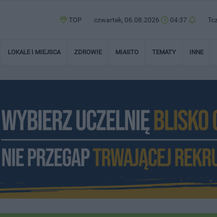
TOP
czwartek, 06.08.2026
04:37
Tc
LOKALE I MIEJSCA
ZDROWIE
MIASTO
TEMATY
INNE