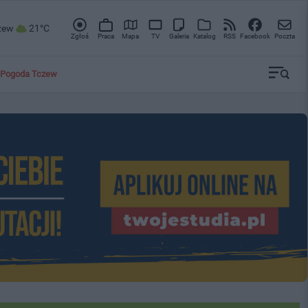
zew
21°C
Zgłoś
Praca
Mapa
TV
Galeria
Katalog
RSS
Facebook
Poczta
Pogoda Tczew