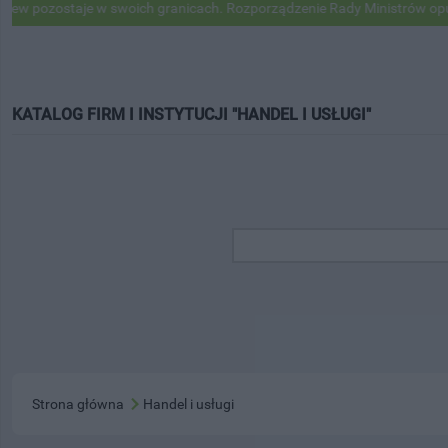
 pozostaje w swoich granicach. Rozporządzenie Rady Ministrów opubli
KATALOG FIRM I INSTYTUCJI "HANDEL I USŁUGI"
Strona główna
Handel i usługi