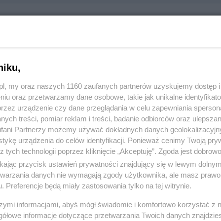
Sklep
i 40, 83-110 Tczew
niku,
843
z.pl, my oraz naszych 1160 zaufanych partnerów uzyskujemy dostęp
niu oraz przetwarzamy dane osobowe, takie jak unikalne identyfikat
:
Handel i usługi
przez urządzenie czy dane przeglądania w celu zapewniania sperson
ych treści, pomiar reklam i treści, badanie odbiorców oraz ulepszan
 1165, wyświetleń: 972
fani Partnerzy możemy używać dokładnych danych geolokalizacyjn
tykę urządzenia do celów identyfikacji. Ponieważ cenimy Twoją pry
z tych technologii poprzez kliknięcie „Akceptuję”. Zgoda jest dobro
ŻONA LOKALIZACJA NA MAPIE
ikając przycisk ustawień prywatności znajdujący się w lewym dolny
etwarzania danych nie wymagają zgody użytkownika, ale masz prawo 
. Preferencje będą miały zastosowania tylko na tej witrynie.
szymi informacjami, abyś mógł świadomie i komfortowo korzystać z
gółowe informacje dotyczące przetwarzania Twoich danych znajdzi