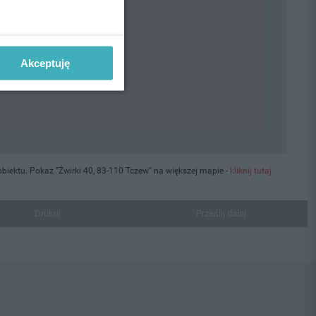
Akceptuję
iektu. Pokaż "Żwirki 40, 83-110 Tczew" na większej mapie -
kliknij tutaj
Drukuj
Prześlij dalej