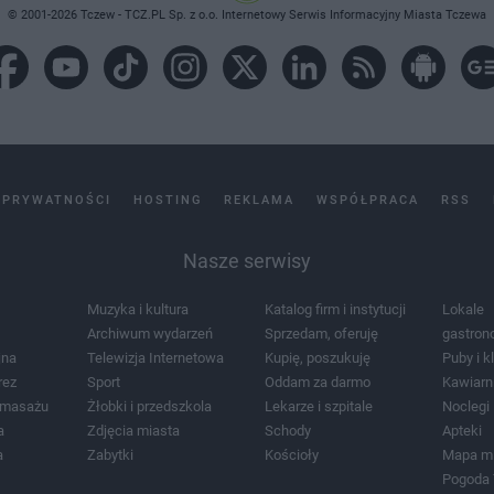
© 2001-2026 Tczew - TCZ.PL Sp. z o.o. Internetowy Serwis Informacyjny Miasta Tczewa
 PRYWATNOŚCI
HOSTING
REKLAMA
WSPÓŁPRACA
RSS
Nasze serwisy
Muzyka i kultura
Katalog firm i instytucji
Lokale
Archiwum wydarzeń
Sprzedam, oferuję
gastron
jna
Telewizja Internetowa
Kupię, poszukuję
Puby i k
rez
Sport
Oddam za darmo
Kawiarn
i masażu
Żłobki i przedszkola
Lekarze i szpitale
Noclegi
a
Zdjęcia miasta
Schody
Apteki
a
Zabytki
Kościoły
Mapa m
Pogoda