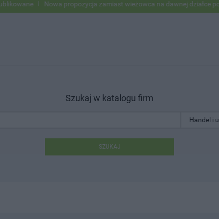
kowane
Nowa propozycja zamiast wieżowca na dawnej działce po US
Szukaj w katalogu firm
SZUKAJ