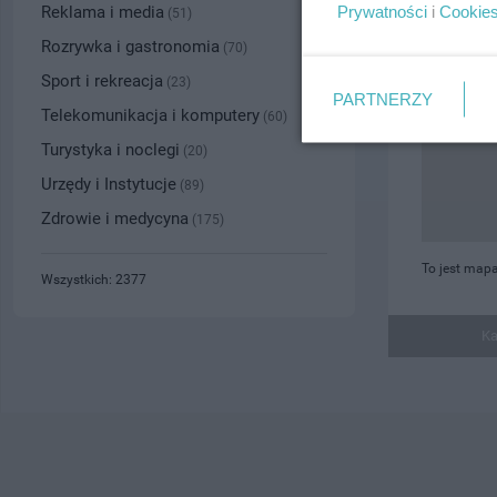
Prywatności
i
Cookie
Reklama i media
(51)
Rozrywka i gastronomia
(70)
Sport i rekreacja
(23)
PARTNERZY
Telekomunikacja i komputery
(60)
Turystyka i noclegi
(20)
Urzędy i Instytucje
(89)
Zdrowie i medycyna
(175)
To jest mapa
Wszystkich: 2377
Ka