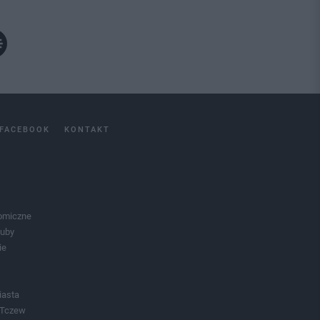
FACEBOOK
KONTAKT
omiczne
luby
ie
iasta
 Tczew