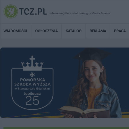
Internetowy Serwis Informacyjny Miasta Tczewa
WIADOMOŚCI
OGŁOSZENIA
KATALOG
REKLAMA
PRACA