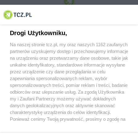
© 2001-2026 Tczew - TCZ.PL Sp. z o.o. Internetowy Serwis Informacyjny Miasta
Tczewa
Drogi Użytkowniku,
Na naszej stronie tcz.pl, my oraz naszych 1162 zaufanych
partnerów uzyskujemy dostęp i przechowujemy informacje
na urządzeniu oraz przetwarzamy dane osobowe, takie jak
unikalne identyfikatory, standardowe informacje wysyłane
przez urządzenie czy dane przeglądania w celu
zapewniania spersonalizowanych reklam, wybór
O FIRMIE
POLITYKA PRYWATNOŚCI
HOSTING
spersonalizowanych treści, pomiar reklam i treści, badanie
REKLAMA
WSPÓŁPRACA
RSS
FACEBOOK
KONTAKT
odbiorców oraz ulepszanie usług. Za zgodą Użytkownika
my i Zaufani Partnerzy możemy używać dokładnych
Nasze serwisy
danych geolokalizacyjnych oraz aktywnie skanować
charakterystykę urządzenia do celów identyfikacji.
Aktualności
Muzyka i kultura
Ponieważ cenimy Twoją prywatność, prosimy o zgodę na
Tcz24
Archiwum wydarzeń
korzystanie z tych technologii poprzez kliknięcie
Kronika Policyjna
Telewizja Internetowa
„Akceptuję”. Zgoda jest dobrowolna i zawsze możesz ją
Kalendarz imprez
Sport