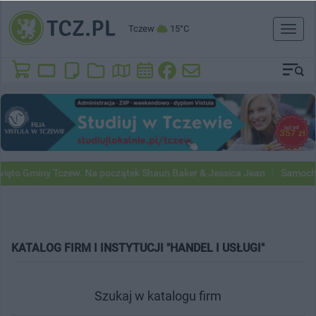
Tczew
15°C
Toggl
naviga
ęto Gminy Tczew. Na początek Shaun Baker & Jessica Jean
Samochod
KATALOG FIRM I INSTYTUCJI "HANDEL I USŁUGI"
Szukaj w katalogu firm