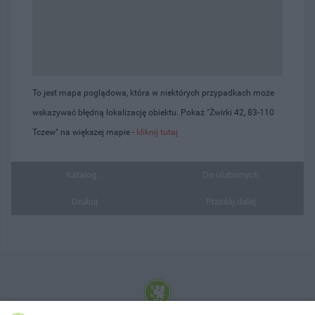
To jest mapa poglądowa, która w niektórych przypadkach może
wskazywać błędną lokalizację obiektu. Pokaż "Żwirki 42, 83-110
Tczew" na większej mapie -
kliknij tutaj
Katalog...
Do ulubionych
Drukuj
Prześlij dalej
© 2001-2026 Tczew - TCZ.PL Sp. z o.o. Internetowy Serwis Informacyjny Miasta