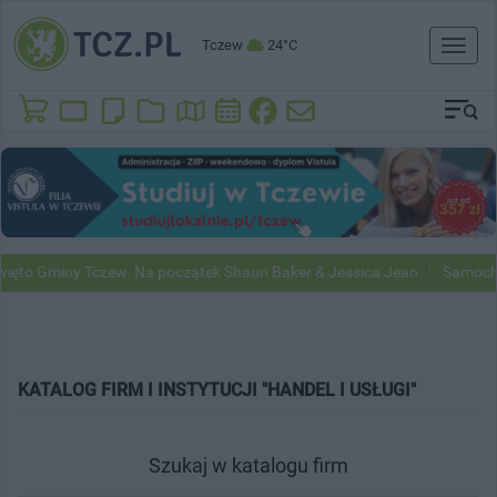
Tczew
24°C
Toggl
naviga
ięto Gminy Tczew. Na początek Shaun Baker & Jessica Jean
Samochod
KATALOG FIRM I INSTYTUCJI "HANDEL I USŁUGI"
Szukaj w katalogu firm