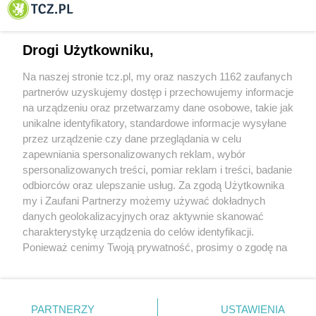
Tczewa
Drogi Użytkowniku,
Na naszej stronie tcz.pl, my oraz naszych 1162 zaufanych
partnerów uzyskujemy dostęp i przechowujemy informacje
na urządzeniu oraz przetwarzamy dane osobowe, takie jak
unikalne identyfikatory, standardowe informacje wysyłane
przez urządzenie czy dane przeglądania w celu
zapewniania spersonalizowanych reklam, wybór
O FIRMIE
POLITYKA PRYWATNOŚCI
HOSTING
spersonalizowanych treści, pomiar reklam i treści, badanie
REKLAMA
WSPÓŁPRACA
RSS
FACEBOOK
KONTAKT
odbiorców oraz ulepszanie usług. Za zgodą Użytkownika
my i Zaufani Partnerzy możemy używać dokładnych
Nasze serwisy
danych geolokalizacyjnych oraz aktywnie skanować
charakterystykę urządzenia do celów identyfikacji.
Aktualności
Muzyka i kultura
Ponieważ cenimy Twoją prywatność, prosimy o zgodę na
Tcz24
Archiwum wydarzeń
korzystanie z tych technologii poprzez kliknięcie
Kronika Policyjna
Telewizja Internetowa
„Akceptuję”. Zgoda jest dobrowolna i zawsze możesz ją
Kalendarz imprez
Sport
zmienić/wycofać klikając przycisk ustawień prywatności
Salony urody i masażu
Żłobki i przedszkola
PARTNERZY
USTAWIENIA
Historia miasta
Zdjęcia miasta
znajdujący się w lewym dolnym rogu strony
. Niektóre