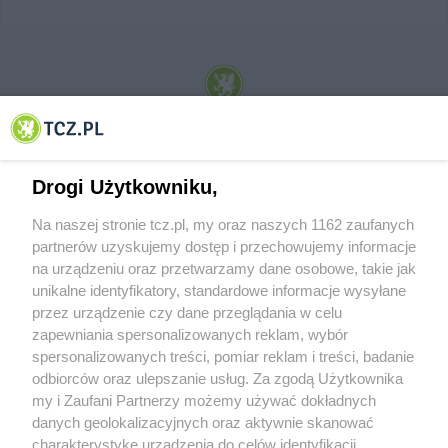
© 2001-2026 Tczew - TCZ.PL Sp. z o.o. Internetowy Serwis Informacyjny Miasta
Tczewa
Drogi Użytkowniku,
Na naszej stronie tcz.pl, my oraz naszych 1162 zaufanych
partnerów uzyskujemy dostęp i przechowujemy informacje
na urządzeniu oraz przetwarzamy dane osobowe, takie jak
unikalne identyfikatory, standardowe informacje wysyłane
przez urządzenie czy dane przeglądania w celu
zapewniania spersonalizowanych reklam, wybór
O FIRMIE
POLITYKA PRYWATNOŚCI
HOSTING
spersonalizowanych treści, pomiar reklam i treści, badanie
REKLAMA
WSPÓŁPRACA
RSS
FACEBOOK
KONTAKT
odbiorców oraz ulepszanie usług. Za zgodą Użytkownika
my i Zaufani Partnerzy możemy używać dokładnych
Nasze serwisy
danych geolokalizacyjnych oraz aktywnie skanować
charakterystykę urządzenia do celów identyfikacji.