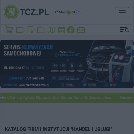
Tczew
20°C
Toggl
naviga
ęto Gminy Tczew. Na początek Shaun Baker & Jessica Jean
Samochod
KATALOG FIRM I INSTYTUCJI "HANDEL I USŁUGI"