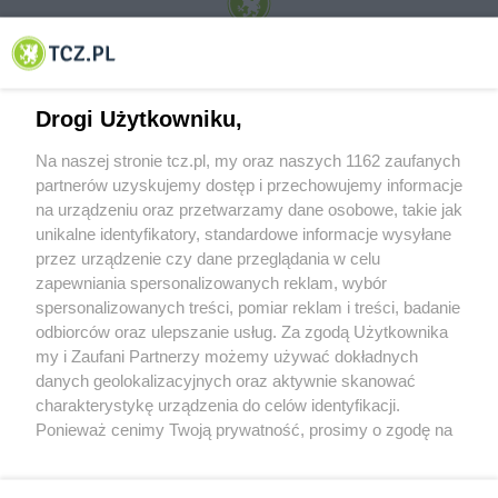
© 2001-2026 Tczew - TCZ.PL Sp. z o.o. Internetowy Serwis Informacyjny Miasta
Tczewa
Drogi Użytkowniku,
Na naszej stronie tcz.pl, my oraz naszych 1162 zaufanych
partnerów uzyskujemy dostęp i przechowujemy informacje
na urządzeniu oraz przetwarzamy dane osobowe, takie jak
unikalne identyfikatory, standardowe informacje wysyłane
przez urządzenie czy dane przeglądania w celu
zapewniania spersonalizowanych reklam, wybór
O FIRMIE
POLITYKA PRYWATNOŚCI
HOSTING
spersonalizowanych treści, pomiar reklam i treści, badanie
REKLAMA
WSPÓŁPRACA
RSS
FACEBOOK
KONTAKT
odbiorców oraz ulepszanie usług. Za zgodą Użytkownika
my i Zaufani Partnerzy możemy używać dokładnych
Nasze serwisy
danych geolokalizacyjnych oraz aktywnie skanować
charakterystykę urządzenia do celów identyfikacji.
Aktualności
Muzyka i kultura
Ponieważ cenimy Twoją prywatność, prosimy o zgodę na
Tcz24
Archiwum wydarzeń
korzystanie z tych technologii poprzez kliknięcie
Kronika Policyjna
Telewizja Internetowa
„Akceptuję”. Zgoda jest dobrowolna i zawsze możesz ją
Kalendarz imprez
Sport