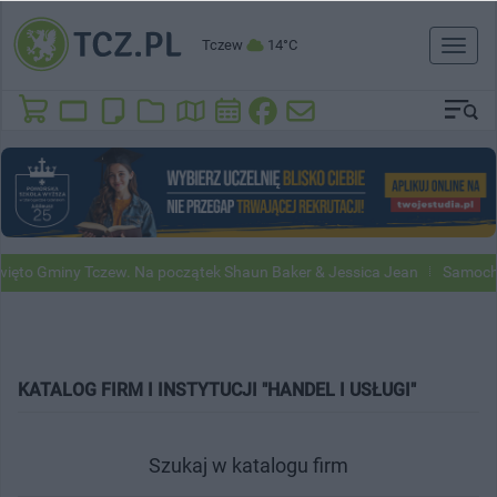
Tczew
14°C
Toggl
naviga
ięto Gminy Tczew. Na początek Shaun Baker & Jessica Jean
Samochod
KATALOG FIRM I INSTYTUCJI "HANDEL I USŁUGI"
Szukaj w katalogu firm