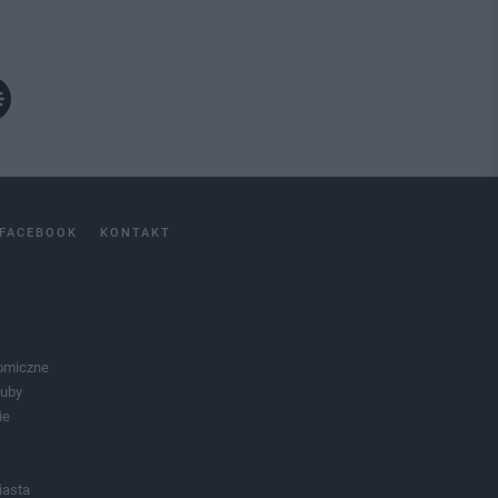
FACEBOOK
KONTAKT
omiczne
luby
ie
iasta