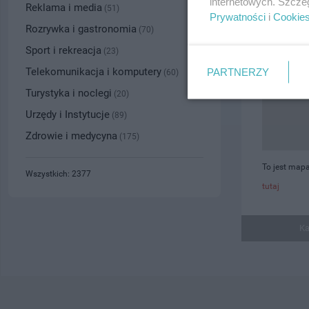
internetowych. Szcze
Reklama i media
(51)
Prywatności
i
Cookie
Rozrywka i gastronomia
(70)
Sport i rekreacja
(23)
Telekomunikacja i komputery
PARTNERZY
(60)
Turystyka i noclegi
(20)
Urzędy i Instytucje
(89)
Zdrowie i medycyna
(175)
To jest mapa
Wszystkich: 2377
tutaj
Ka