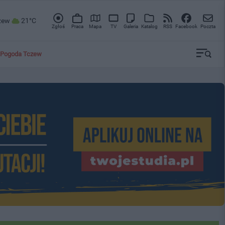
zew
21°C
Zgłoś
Praca
Mapa
TV
Galeria
Katalog
RSS
Facebook
Poczta
Pogoda Tczew