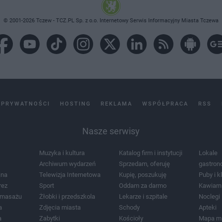
© 2001-2026 Tczew - TCZ.PL Sp. z o.o. Internetowy Serwis Informacyjny Miasta Tczewa
 PRYWATNOŚCI
HOSTING
REKLAMA
WSPÓŁPRACA
RSS
Nasze serwisy
Muzyka i kultura
Katalog firm i instytucji
Lokale
Archiwum wydarzeń
Sprzedam, oferuję
gastron
jna
Telewizja Internetowa
Kupię, poszukuję
Puby i k
rez
Sport
Oddam za darmo
Kawiarn
i masażu
Żłobki i przedszkola
Lekarze i szpitale
Noclegi
a
Zdjęcia miasta
Schody
Apteki
a
Zabytki
Kościoły
Mapa m