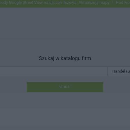
oogle Street View na ulicach Tczewa. Aktualizują mapy
Pod wpływem 
Szukaj w katalogu firm
SZUKAJ