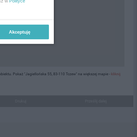
esz w
Polityce
Akceptuję
iektu. Pokaż "Jagiellońska 55, 83-110 Tczew" na większej mapie -
kliknij
Drukuj
Prześlij dalej