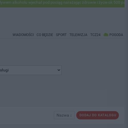
alkoholu wjechał pod pociąg narażając zdrowie i życie ok 500 pasażer
WIADOMOŚCI
CO BĘDZIE
SPORT
TELEWIZJA
TCZ24
POGODA
Nazwa ↓
DODAJ DO KATALOGU