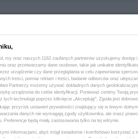
KA Salon Meblowy
ellońska 55, 83-110 Tczew
823
niku,
z.pl, my oraz naszych 1162 zaufanych partnerów uzyskujemy dostęp
:
Handel i usługi
niu oraz przetwarzamy dane osobowe, takie jak unikalne identyfikat
przez urządzenie czy dane przeglądania w celu zapewniania sperson
ych treści, pomiar reklam i treści, badanie odbiorców oraz ulepszan
 1014, wyświetleń: 1351
fani Partnerzy możemy używać dokładnych danych geolokalizacyjn
tykę urządzenia do celów identyfikacji. Ponieważ cenimy Twoją pry
z tych technologii poprzez kliknięcie „Akceptuję”. Zgoda jest dobro
ŻONA LOKALIZACJA NA MAPIE
ikając przycisk ustawień prywatności znajdujący się w lewym dolny
etwarzania danych nie wymagają zgody użytkownika, ale masz prawo 
. Preferencje będą miały zastosowania tylko na tej witrynie.
szymi informacjami, abyś mógł świadomie i komfortowo korzystać z