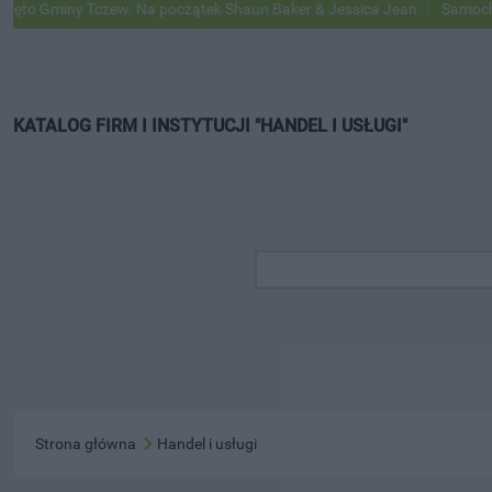
o Gminy Tczew. Na początek Shaun Baker & Jessica Jean
Samochody G
KATALOG FIRM I INSTYTUCJI "HANDEL I USŁUGI"
Strona główna
Handel i usługi