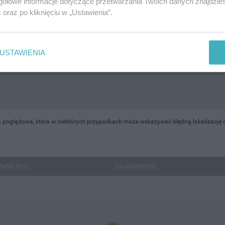
gółowe informacje dotyczące przetwarzania Twoich danych znajdzi
s
oraz po kliknięciu w „Ustawienia”.
USTAWIENIA
 poglądowa, która w niektórych przypadkach może wskazywać błędną lokalizację ob
talog firm...
Do ulubionych