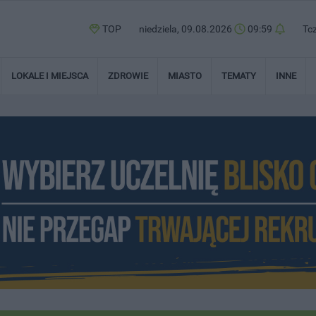
TOP
niedziela, 09.08.2026
09:59
Tc
LOKALE I MIEJSCA
ZDROWIE
MIASTO
TEMATY
INNE