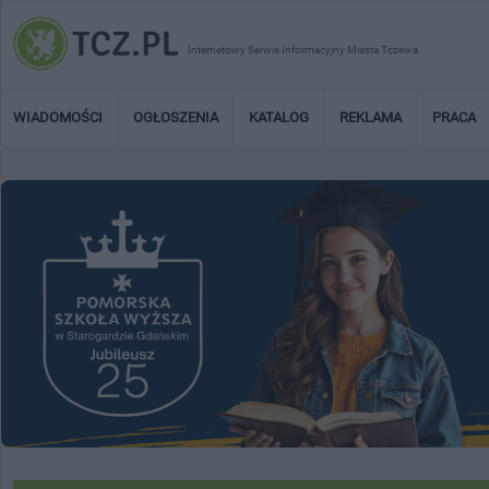
Internetowy Serwis Informacyjny Miasta Tczewa
WIADOMOŚCI
OGŁOSZENIA
KATALOG
REKLAMA
PRACA