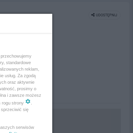
UDOSTĘPNIJ
 i przechowujemy
ory, standardowe
alizowanych reklam,
ie usług. Za zgodą
ych oraz aktywnie
watność, prosimy o
wolna i zawsze możesz
m rogu strony
.
sprzeciwić się
 naszych serwisów