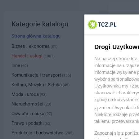
DĄBRÓW
Kategorie katalogu
ul. Jagi
Strona główna katalogu
5327
Biznes i ekonomia
Drogi Użytkow
(81)
Handel i usługi
(1067)
Na naszej stronie tc
Kategoria
Inne
informacje na urządze
(60)
informacje wysyłane 
Komunikacja i transport
(155)
wybór spersonalizowan
Numer wpisu
Kultura, Muzyka i Sztuka
(46)
Użytkownika my i Zau
skanować charakterys
Moda i uroda
(93)
zgodę na korzystanie 
PRZYBLI
Nieruchomości
(23)
ją zmienić/wycofać kl
Oświata i nauka
(97)
Niektóre rodzaje prz
takiemu przetwarzaniu
Prawo i podatki
(62)
Produkcja i budownictwo
Zapoznaj się z poniż
(205)