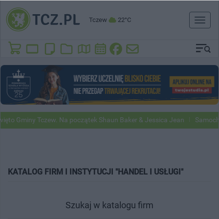
Tczew
22°C
Toggl
naviga
ęto Gminy Tczew. Na początek Shaun Baker & Jessica Jean
Samochod
KATALOG FIRM I INSTYTUCJI "HANDEL I USŁUGI"
Szukaj w katalogu firm