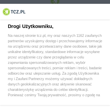
© 2001-2026 Tczew - TCZ.PL Sp. z o.o. Internetowy Serwis Informacyjny Miasta
Tczewa
Drogi Użytkowniku,
Na naszej stronie tcz.pl, my oraz naszych 1162 zaufanych
partnerów uzyskujemy dostęp i przechowujemy informacje
na urządzeniu oraz przetwarzamy dane osobowe, takie jak
unikalne identyfikatory, standardowe informacje wysyłane
przez urządzenie czy dane przeglądania w celu
zapewniania spersonalizowanych reklam, wybór
O FIRMIE
POLITYKA PRYWATNOŚCI
HOSTING
spersonalizowanych treści, pomiar reklam i treści, badanie
REKLAMA
WSPÓŁPRACA
RSS
FACEBOOK
KONTAKT
odbiorców oraz ulepszanie usług. Za zgodą Użytkownika
my i Zaufani Partnerzy możemy używać dokładnych
Nasze serwisy
danych geolokalizacyjnych oraz aktywnie skanować
charakterystykę urządzenia do celów identyfikacji.
Aktualności
Muzyka i kultura
Ponieważ cenimy Twoją prywatność, prosimy o zgodę na
Tcz24
Archiwum wydarzeń
korzystanie z tych technologii poprzez kliknięcie
Kronika Policyjna
Telewizja Internetowa
„Akceptuję”. Zgoda jest dobrowolna i zawsze możesz ją
Kalendarz imprez
Sport