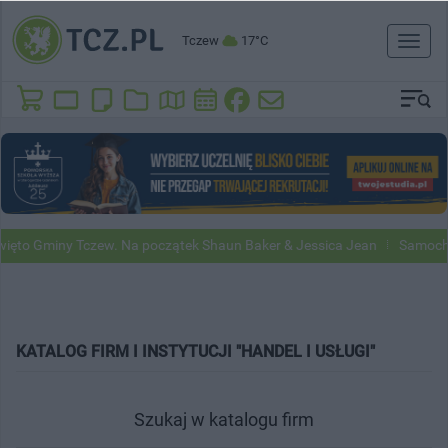
Tczew
17°C
Toggl
naviga
ięto Gminy Tczew. Na początek Shaun Baker & Jessica Jean
Samochod
KATALOG FIRM I INSTYTUCJI "HANDEL I USŁUGI"
Szukaj w katalogu firm