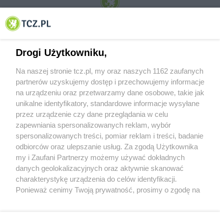
© 2001-2026 Tczew - TCZ.PL Sp. z o.o. Internetowy Serwis Informacyjny Miasta
Tczewa
Drogi Użytkowniku,
Na naszej stronie tcz.pl, my oraz naszych 1162 zaufanych
partnerów uzyskujemy dostęp i przechowujemy informacje
na urządzeniu oraz przetwarzamy dane osobowe, takie jak
unikalne identyfikatory, standardowe informacje wysyłane
przez urządzenie czy dane przeglądania w celu
zapewniania spersonalizowanych reklam, wybór
O FIRMIE
POLITYKA PRYWATNOŚCI
HOSTING
spersonalizowanych treści, pomiar reklam i treści, badanie
REKLAMA
WSPÓŁPRACA
RSS
FACEBOOK
KONTAKT
odbiorców oraz ulepszanie usług. Za zgodą Użytkownika
my i Zaufani Partnerzy możemy używać dokładnych
Nasze serwisy
danych geolokalizacyjnych oraz aktywnie skanować
charakterystykę urządzenia do celów identyfikacji.
Aktualności
Muzyka i kultura
Ponieważ cenimy Twoją prywatność, prosimy o zgodę na
Tcz24
Archiwum wydarzeń
korzystanie z tych technologii poprzez kliknięcie
Kronika Policyjna
Telewizja Internetowa
„Akceptuję”. Zgoda jest dobrowolna i zawsze możesz ją
Kalendarz imprez
Sport