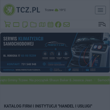
Tczew
19°C
Toggl
naviga
ęto Gminy Tczew. Na początek Shaun Baker & Jessica Jean
Samochod
KATALOG FIRM I INSTYTUCJI "HANDEL I USŁUGI"