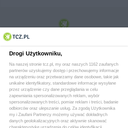
© 2001-2026 Tczew - TCZ.PL Sp. z o.o. Internetowy Serwis Informacyjny Miasta
Tczewa
Drogi Użytkowniku,
Na naszej stronie tcz.pl, my oraz naszych 1162 zaufanych
partnerów uzyskujemy dostęp i przechowujemy informacje
na urządzeniu oraz przetwarzamy dane osobowe, takie jak
unikalne identyfikatory, standardowe informacje wysyłane
przez urządzenie czy dane przeglądania w celu
zapewniania spersonalizowanych reklam, wybór
O FIRMIE
POLITYKA PRYWATNOŚCI
HOSTING
spersonalizowanych treści, pomiar reklam i treści, badanie
REKLAMA
WSPÓŁPRACA
RSS
FACEBOOK
KONTAKT
odbiorców oraz ulepszanie usług. Za zgodą Użytkownika
my i Zaufani Partnerzy możemy używać dokładnych
Nasze serwisy
danych geolokalizacyjnych oraz aktywnie skanować
charakterystykę urządzenia do celów identyfikacji.