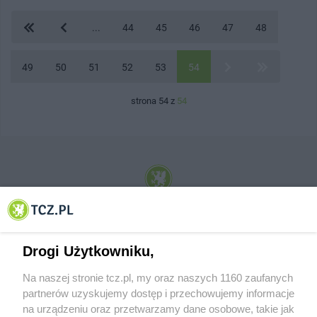
...
44
45
46
47
48
49
50
51
52
53
54
strona 54 z
54
© 2001-2026 Tczew - TCZ.PL Sp. z o.o. Internetowy Serwis Informacyjny Miasta
Tczewa
Drogi Użytkowniku,
Na naszej stronie tcz.pl, my oraz naszych 1160 zaufanych
partnerów uzyskujemy dostęp i przechowujemy informacje
na urządzeniu oraz przetwarzamy dane osobowe, takie jak