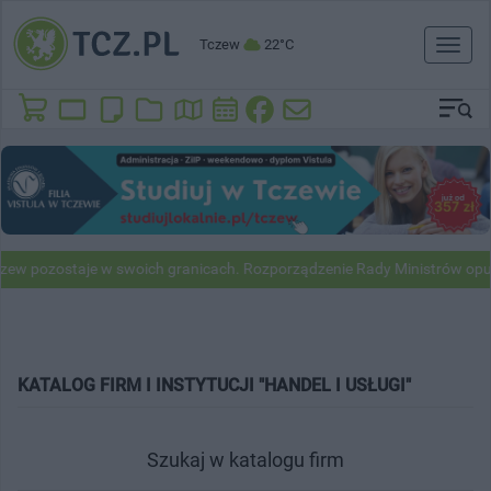
Tczew
22°C
Toggl
naviga
ew pozostaje w swoich granicach. Rozporządzenie Rady Ministrów opub
KATALOG FIRM I INSTYTUCJI "HANDEL I USŁUGI"
Szukaj w katalogu firm