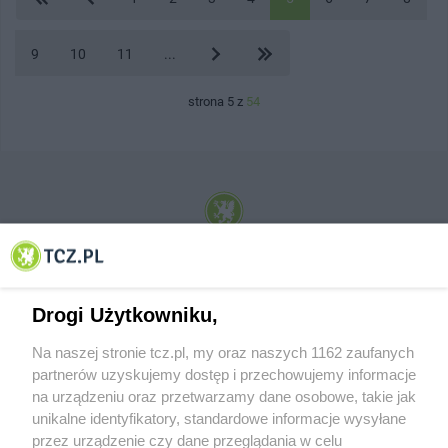
9
10
11
...
strona 5 z
54
© 2001-2026 Tczew - TCZ.PL Sp. z o.o. Internetowy Serwis Informacyjny Miasta
Tczewa
Drogi Użytkowniku,
Na naszej stronie tcz.pl, my oraz naszych 1162 zaufanych
partnerów uzyskujemy dostęp i przechowujemy informacje
na urządzeniu oraz przetwarzamy dane osobowe, takie jak
unikalne identyfikatory, standardowe informacje wysyłane
przez urządzenie czy dane przeglądania w celu