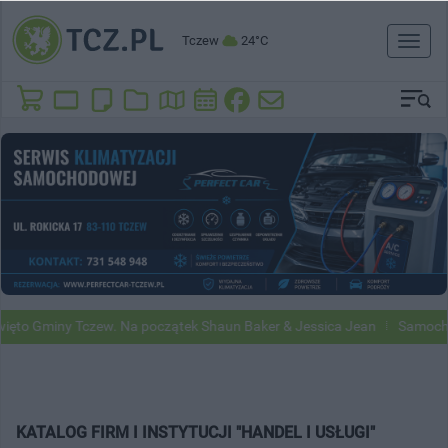
Tczew
24°C
Toggl
naviga
to Gminy Tczew. Na początek Shaun Baker & Jessica Jean
Samochody 
KATALOG FIRM I INSTYTUCJI "HANDEL I USŁUGI"