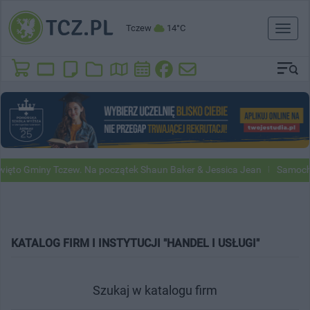
Tczew
14°C
Toggl
naviga
to Gminy Tczew. Na początek Shaun Baker & Jessica Jean
Samochody
KATALOG FIRM I INSTYTUCJI "HANDEL I USŁUGI"
Szukaj w katalogu firm