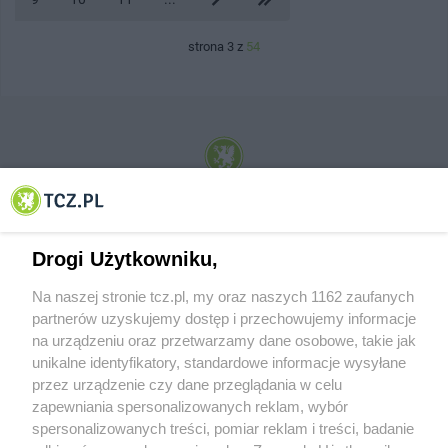
strona 3 z
54
© 2001-2026 Tczew - TCZ.PL Sp. z o.o. Internetowy Serwis Informacyjny Miasta
Tczewa
Drogi Użytkowniku,
Na naszej stronie tcz.pl, my oraz naszych 1162 zaufanych
partnerów uzyskujemy dostęp i przechowujemy informacje
na urządzeniu oraz przetwarzamy dane osobowe, takie jak
unikalne identyfikatory, standardowe informacje wysyłane
przez urządzenie czy dane przeglądania w celu
zapewniania spersonalizowanych reklam, wybór
O FIRMIE
POLITYKA PRYWATNOŚCI
HOSTING
spersonalizowanych treści, pomiar reklam i treści, badanie
REKLAMA
WSPÓŁPRACA
RSS
FACEBOOK
KONTAKT