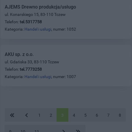
AJEMS Drewno produkcja/usługo
ul. Konarskiego 15, 83-110 Tczew
Telefon:
tel.5317758
Kategoria:
Handel i usługi
, numer: 1052
AKU sp. z o.o.
ul. Gdańska 33, 83-110 Tczew
Telefon:
tel.7773258
Kategoria:
Handel i usługi
, numer: 1007
1
2
3
4
5
6
7
8
9
10
11
...