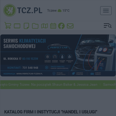
Tczew
15°C
Toggl
naviga
to Gminy Tczew. Na początek Shaun Baker & Jessica Jean
Samochody 
KATALOG FIRM I INSTYTUCJI "HANDEL I USŁUGI"