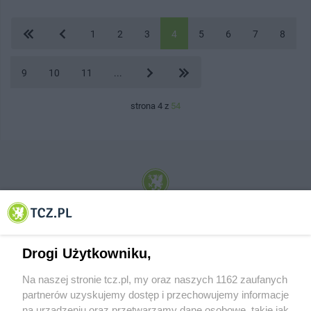
1
2
3
4
5
6
7
8
9
10
11
...
strona 4 z
54
© 2001-2026 Tczew - TCZ.PL Sp. z o.o. Internetowy Serwis Informacyjny Miasta
Tczewa
Drogi Użytkowniku,
Na naszej stronie tcz.pl, my oraz naszych 1162 zaufanych
partnerów uzyskujemy dostęp i przechowujemy informacje
na urządzeniu oraz przetwarzamy dane osobowe, takie jak