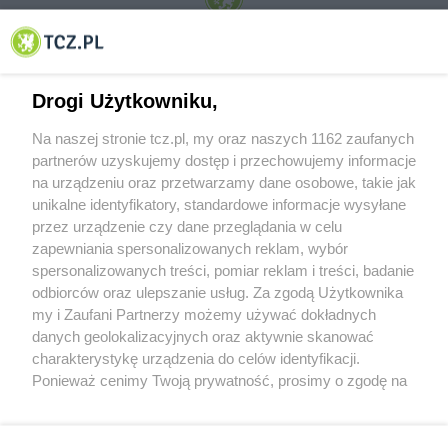
© 2001-2026 Tczew - TCZ.PL Sp. z o.o. Internetowy Serwis Informacyjny Miasta
Tczewa
Drogi Użytkowniku,
Na naszej stronie tcz.pl, my oraz naszych 1162 zaufanych
partnerów uzyskujemy dostęp i przechowujemy informacje
na urządzeniu oraz przetwarzamy dane osobowe, takie jak
unikalne identyfikatory, standardowe informacje wysyłane
przez urządzenie czy dane przeglądania w celu
zapewniania spersonalizowanych reklam, wybór
O FIRMIE
POLITYKA PRYWATNOŚCI
HOSTING
spersonalizowanych treści, pomiar reklam i treści, badanie
REKLAMA
WSPÓŁPRACA
RSS
FACEBOOK
KONTAKT
odbiorców oraz ulepszanie usług. Za zgodą Użytkownika
my i Zaufani Partnerzy możemy używać dokładnych
Nasze serwisy
danych geolokalizacyjnych oraz aktywnie skanować
charakterystykę urządzenia do celów identyfikacji.
Aktualności
Muzyka i kultura
Ponieważ cenimy Twoją prywatność, prosimy o zgodę na
Tcz24
Archiwum wydarzeń
korzystanie z tych technologii poprzez kliknięcie
Kronika Policyjna
Telewizja Internetowa
„Akceptuję”. Zgoda jest dobrowolna i zawsze możesz ją
Kalendarz imprez
Sport
zmienić/wycofać klikając przycisk ustawień prywatności