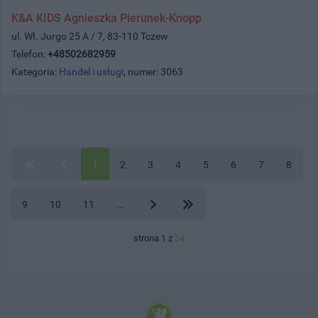
K&A KIDS Agnieszka Pierunek-Knopp
ul. Wł. Jurgo 25 A / 7, 83-110 Tczew
Telefon:
+48502682959
Kategoria:
Handel i usługi
, numer: 3063
1
2
3
4
5
6
7
8
9
10
11
...
strona 1 z
54