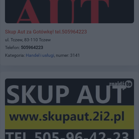
Skup Aut za Gotówkę! tel.505964223
ul. Tczew, 83-110 Tczew
Telefon:
505964223
Kategoria:
Handel i usługi
, numer: 3141