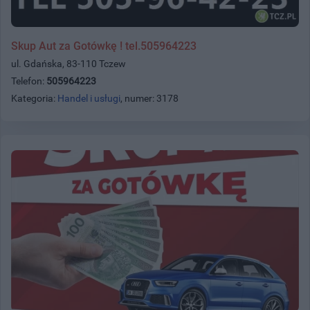
Skup Aut za Gotówkę ! tel.505964223
ul. Gdańska, 83-110 Tczew
Telefon:
505964223
Kategoria:
Handel i usługi
, numer: 3178