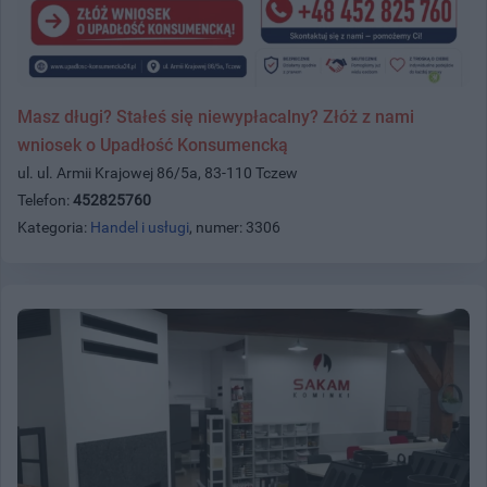
Masz długi? Stałeś się niewypłacalny? Złóż z nami
wniosek o Upadłość Konsumencką
ul. ul. Armii Krajowej 86/5a, 83-110 Tczew
Telefon:
452825760
Kategoria:
Handel i usługi
, numer: 3306