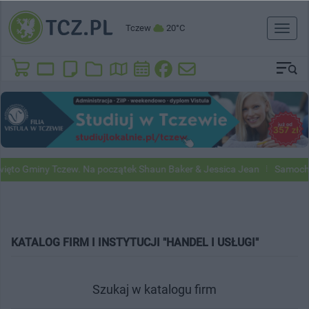
Tczew
20°C
Toggl
naviga
y Tczew. Na początek Shaun Baker & Jessica Jean
Samochody Google
KATALOG FIRM I INSTYTUCJI "HANDEL I USŁUGI"
Szukaj w katalogu firm