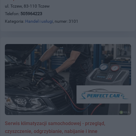
ul. Tczew, 83-110 Tczew
Telefon:
505964223
Kategoria:
Handel i usługi
, numer: 3101
Serwis klimatyzacji samochodowej - przegląd,
czyszczenie, odgrzybianie, nabijanie i inne