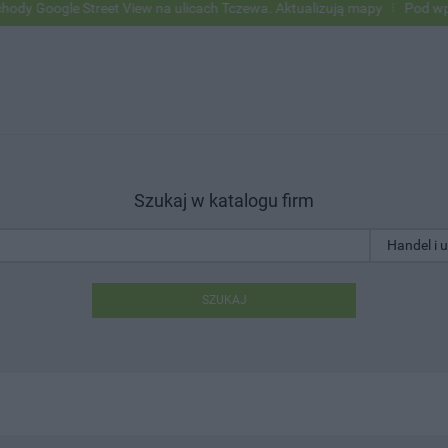
le Street View na ulicach Tczewa. Aktualizują mapy
Pod wpływem alk
Szukaj w katalogu firm
SZUKAJ