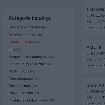
Pracownia
ul. Wyszyńs
Kategorie katalogu
Telefon:
784
Strona główna katalogu
Kategoria:
H
Biznes i ekonomia
(81)
Handel i usługi
(1067)
AMET II
Inne
(60)
ul. NOWY RY
Komunikacja i transport
(155)
Telefon:
585
Kultura, Muzyka i Sztuka
(46)
Kategoria:
H
Moda i uroda
(93)
Nieruchomości
(23)
SKUP AUT
Oświata i nauka
(97)
ul. SKUP AU
Prawo i podatki
(62)
Telefon:
501
Produkcja i budownictwo
(205)
Kategoria:
H