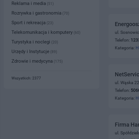
Reklama i media
(51)
Rozrywka i gastronomia
(70)
Sport i rekreacja
(23)
Energoos
Telekomunikacja i komputery
ul. Sosnowi
(60)
Telefon:
123
Turystyka i noclegi
(20)
Kategoria:
H
Urzędy i Instytucje
(89)
Zdrowie i medycyna
(175)
NetServic
Wszystkich: 2377
ul. Wąska 2
Telefon:
506
Kategoria:
H
Firma Ha
ul. Spółdzie