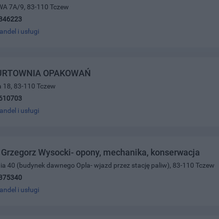
A 7A/9, 83-110 Tczew
846223
andel i usługi
HURTOWNIA OPAKOWAŃ
a 18, 83-110 Tczew
610703
andel i usługi
Grzegorz Wysocki- opony, mechanika, konserwacja
nia 40 (budynek dawnego Opla- wjazd przez stację paliw), 83-110 Tczew
375340
andel i usługi