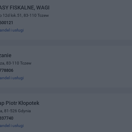
KASY FISKALNE, WAGI
ego 12d lok.51, 83-110 Tczew
600121
andel i usługi
anie
cza, 83-110 Tczew
778806
andel i usługi
p Piotr Kłopotek
a, 81-526 Gdynia
337740
andel i usługi