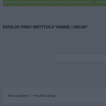
iny Tczew. Na początek Shaun Baker & Jessica Jean
Samochody Goog
KATALOG FIRM I INSTYTUCJI "HANDEL I USŁUGI"
Strona główna
Handel i usługi