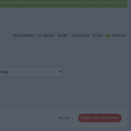
oholu wjechał pod pociąg narażając zdrowie i życie ok 500 pasażerów!
WIADOMOŚCI
CO BĘDZIE
SPORT
TELEWIZJA
TCZ24
POGODA
Numer ↓
DODAJ DO KATALOGU