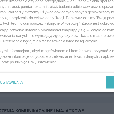
przez urządzenie czy dane przeglądania w celu zapewniania sperson
ych treści, pomiar reklam i treści, badanie odbiorców oraz ulepszan
fani Partnerzy możemy używać dokładnych danych geolokalizacyjn
tykę urządzenia do celów identyfikacji. Ponieważ cenimy Twoją pry
z tych technologii poprzez kliknięcie „Akceptuję”. Zgoda jest dobro
CJA PALIW SP. Z O.O.
ikając przycisk ustawień prywatności znajdujący się w lewym dolny
Y 21a, 83-110 Tczew
etwarzania danych nie wymagają zgody użytkownika, ale masz prawo 
. Preferencje będą miały zastosowania tylko na tej witrynie.
985000
andel i usługi
szymi informacjami, abyś mógł świadomie i komfortowo korzystać z
gółowe informacje dotyczące przetwarzania Twoich danych znajdzi
s
oraz po kliknięciu w „Ustawienia”.
 Trading Sp. z o.o. Sp. k.
wska 21, 83-110 Tczew
USTAWIENIA
630003
andel i usługi
CZENIA KOMUNIKACYJNE I MAJĄTKOWE