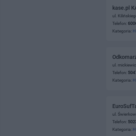
kase.pl 
ul. Kiliński
Telefon:
600
Kategoria:
H
Odkomarz
ul. mickiewi
Telefon:
504
Kategoria:
H
EuroSufTa
ul. Świerkow
Telefon:
502
Kategoria:
H