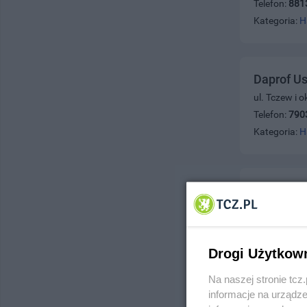
Telefon:
881
Kategoria:
H
Daprof Us
ul. Tczew i 
Telefon:
790
Kategoria:
H
MF Akces
ul. Jagiello
Telefon:
884
Kategoria:
H
Drogi Użytkow
Na naszej stronie tc
informacje na urządze