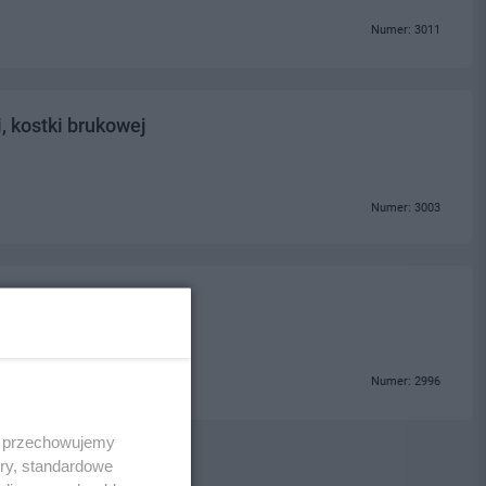
Numer: 3011
, kostki brukowej
Numer: 3003
Numer: 2996
 i przechowujemy
ory, standardowe