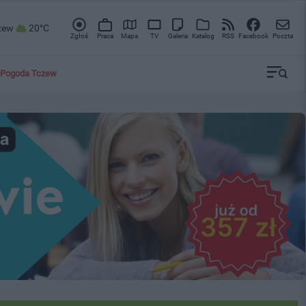
zew
20°C
Zgłoś
Praca
Mapa
TV
Galeria
Katalog
RSS
Facebook
Poczta
Pogoda Tczew