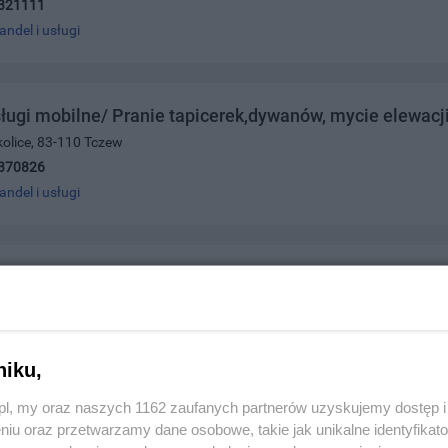
321111
andel i usługi
ługi mobilne/ Pranie tapicerek,dywanów, mycie elewacji
okolice, 83-110 Tczew
370826
andel i usługi
oria
ńska 55, 83-110 Tczew
809506,884809507
andel i usługi
niku,
z.pl, my oraz naszych 1162 zaufanych partnerów uzyskujemy dostęp
niu oraz przetwarzamy dane osobowe, takie jak unikalne identyfikat