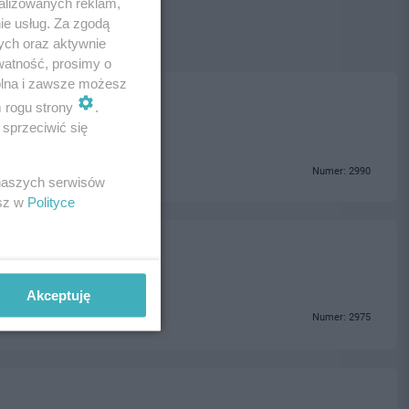
alizowanych reklam,
ie usług. Za zgodą
ych oraz aktywnie
watność, prosimy o
wolna i zawsze możesz
m rogu strony
.
sprzeciwić się
Numer: 2990
 naszych serwisów
esz w
Polityce
Akceptuję
Numer: 2975