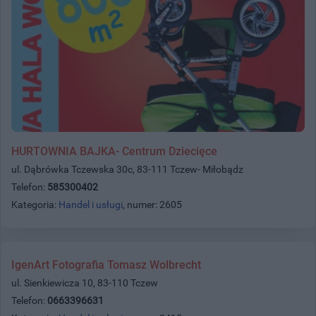
HURTOWNIA BAJKA- Centrum Dziecięce
ul. Dąbrówka Tczewska 30c, 83-111 Tczew- Miłobądz
Telefon:
585300402
Kategoria:
Handel i usługi
, numer: 2605
IgenArt Fotografia Tomasz Wolbrecht
ul. Sienkiewicza 10, 83-110 Tczew
Telefon:
0663396631