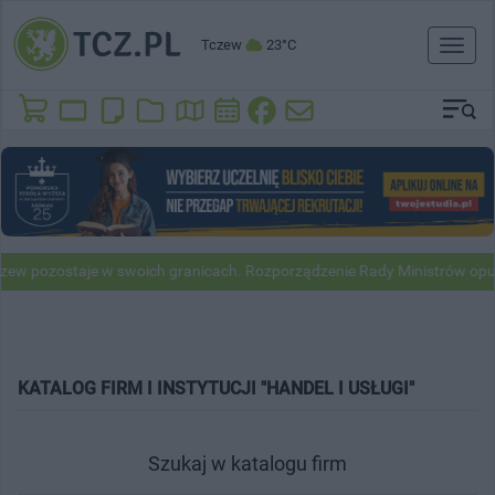
Tczew
23°C
Toggl
naviga
taje w swoich granicach. Rozporządzenie Rady Ministrów opublikowan
KATALOG FIRM I INSTYTUCJI "HANDEL I USŁUGI"
Szukaj w katalogu firm