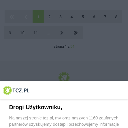
1
2
3
4
5
6
7
8
9
10
11
...
strona 1 z
54
© 2001-2026 Tczew - TCZ.PL Sp. z o.o. Internetowy Serwis Informacyjny Miasta
Tczewa
Drogi Użytkowniku,
Na naszej stronie tcz.pl, my oraz naszych 1160 zaufanych
partnerów uzyskujemy dostęp i przechowujemy informacje