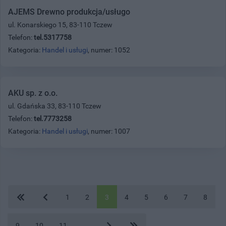
AJEMS Drewno produkcja/usługo
ul. Konarskiego 15, 83-110 Tczew
Telefon:
tel.5317758
Kategoria:
Handel i usługi
, numer: 1052
AKU sp. z o.o.
ul. Gdańska 33, 83-110 Tczew
Telefon:
tel.7773258
Kategoria:
Handel i usługi
, numer: 1007
1
2
3
4
5
6
7
8
9
10
11
...