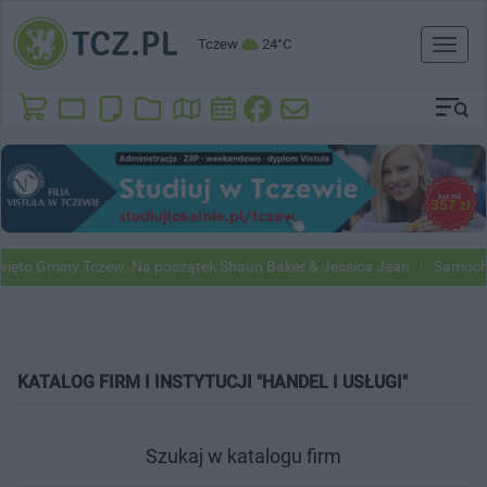
Tczew
24°C
Toggl
naviga
ęto Gminy Tczew. Na początek Shaun Baker & Jessica Jean
Samochody
KATALOG FIRM I INSTYTUCJI "HANDEL I USŁUGI"
Szukaj w katalogu firm