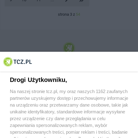
strona 3 z
54
© 2001-2026 Tczew - TCZ.PL Sp. z o.o. Internetowy Serwis Informacyjny Miasta
Tczewa
Drogi Użytkowniku,
Na naszej stronie tcz.pl, my oraz naszych 1162 zaufanych
partnerów uzyskujemy dostęp i przechowujemy informacje
na urządzeniu oraz przetwarzamy dane osobowe, takie jak
unikalne identyfikatory, standardowe informacje wysyłane
przez urządzenie czy dane przeglądania w celu
zapewniania spersonalizowanych reklam, wybór
O FIRMIE
POLITYKA PRYWATNOŚCI
HOSTING
spersonalizowanych treści, pomiar reklam i treści, badanie
REKLAMA
WSPÓŁPRACA
RSS
FACEBOOK
KONTAKT