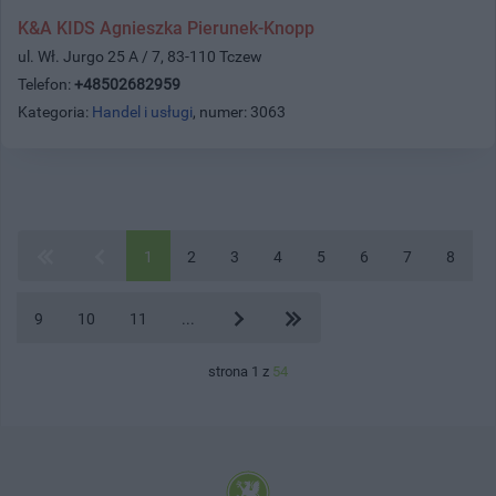
K&A KIDS Agnieszka Pierunek-Knopp
ul. Wł. Jurgo 25 A / 7, 83-110 Tczew
Telefon:
+48502682959
Kategoria:
Handel i usługi
, numer: 3063
1
2
3
4
5
6
7
8
9
10
11
...
strona 1 z
54