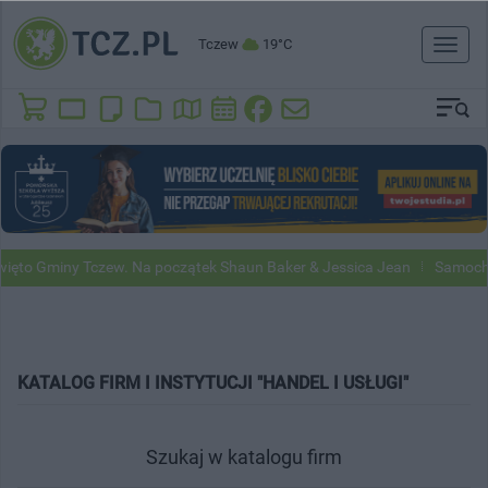
Tczew
19°C
Toggl
naviga
y Tczew. Na początek Shaun Baker & Jessica Jean
Samochody Google
KATALOG FIRM I INSTYTUCJI "HANDEL I USŁUGI"
Szukaj w katalogu firm