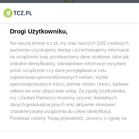
© 2001-2026 Tczew - TCZ.PL Sp. z o.o. Internetowy Serwis Informacyjny Miasta
Tczewa
Drogi Użytkowniku,
Na naszej stronie tcz.pl, my oraz naszych 1162 zaufanych
partnerów uzyskujemy dostęp i przechowujemy informacje
na urządzeniu oraz przetwarzamy dane osobowe, takie jak
unikalne identyfikatory, standardowe informacje wysyłane
przez urządzenie czy dane przeglądania w celu
zapewniania spersonalizowanych reklam, wybór
O FIRMIE
POLITYKA PRYWATNOŚCI
HOSTING
spersonalizowanych treści, pomiar reklam i treści, badanie
REKLAMA
WSPÓŁPRACA
RSS
FACEBOOK
KONTAKT
odbiorców oraz ulepszanie usług. Za zgodą Użytkownika
my i Zaufani Partnerzy możemy używać dokładnych
Nasze serwisy
danych geolokalizacyjnych oraz aktywnie skanować
charakterystykę urządzenia do celów identyfikacji.
Aktualności
Muzyka i kultura
Ponieważ cenimy Twoją prywatność, prosimy o zgodę na
Tcz24
Archiwum wydarzeń
korzystanie z tych technologii poprzez kliknięcie
Kronika Policyjna
Telewizja Internetowa
„Akceptuję”. Zgoda jest dobrowolna i zawsze możesz ją
Kalendarz imprez
Sport
zmienić/wycofać klikając przycisk ustawień prywatności