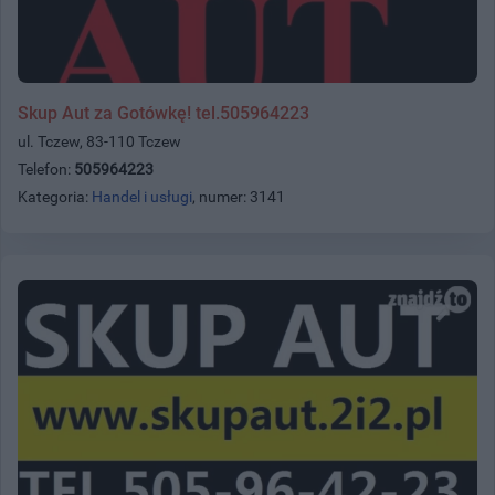
Skup Aut za Gotówkę! tel.505964223
ul. Tczew, 83-110 Tczew
Telefon:
505964223
Kategoria:
Handel i usługi
, numer: 3141