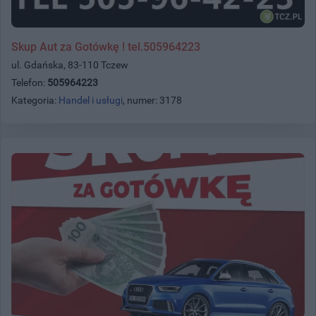
Skup Aut za Gotówkę ! tel.505964223
ul. Gdańska, 83-110 Tczew
Telefon:
505964223
Kategoria:
Handel i usługi
, numer: 3178