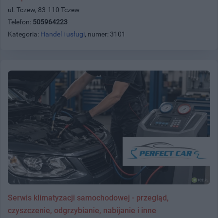
ul. Tczew, 83-110 Tczew
Telefon:
505964223
Kategoria:
Handel i usługi
, numer: 3101
Serwis klimatyzacji samochodowej - przegląd,
czyszczenie, odgrzybianie, nabijanie i inne