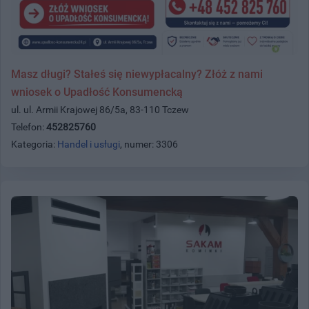
Masz długi? Stałeś się niewypłacalny? Złóż z nami
wniosek o Upadłość Konsumencką
ul. ul. Armii Krajowej 86/5a, 83-110 Tczew
Telefon:
452825760
Kategoria:
Handel i usługi
, numer: 3306